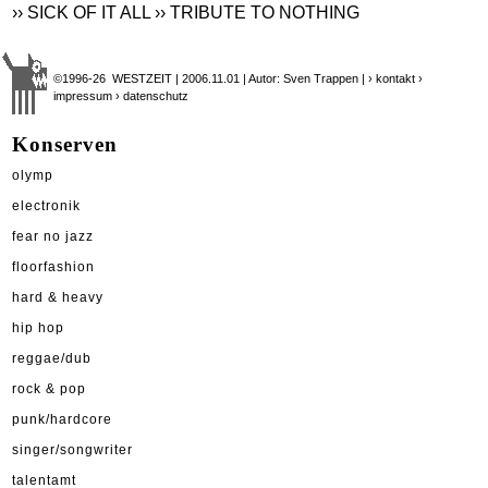
›› SICK OF IT ALL
›› TRIBUTE TO NOTHING
©1996-26 WESTZEIT | 2006.11.01 | Autor: Sven Trappen |
› kontakt
›
impressum
› datenschutz
Konserven
olymp
electronik
fear no jazz
floorfashion
hard & heavy
hip hop
reggae/dub
rock & pop
punk/hardcore
singer/songwriter
talentamt