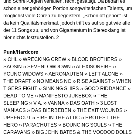
und Schrei-Orgien verfallen, recht gesättigt. Da bedarf es
schon einer gehörigen Portion songwriterischen Talents, um
möglichst viele Ohren zu begeistern. „Schon oft gehört“ ist
da kein Qualitätsmerkmal, jedoch trifft es auf so gut wie alle
der 11 Songs zu, und von Gigantentum in Stereoklang ist
hier nichts festzustellen. 2
Punk/Hardcore
›› OHL
›› WRECKING CREW
›› BLOOD BROTHERS
››
SAOSIN
›› SEVENLOWDOWN
›› ALEXISONFIRE
››
YOUNG WIDOWS
›› AERONAUTEN
›› LEFT ALONE
››
THE DRAFT
›› NO MEANS NO
›› RISE AGAINST
›› WHEN
TIGERS FIGHT
›› SINKING SHIPS
›› GOOD RIDDANCE
››
DEAD TO ME
›› MANIFESTO JUKEBOX
›› THE
SLEEPING
›› V.A.
›› VANNA
›› DAS OATH
›› 3 LOST
MANIACS
›› DAS BIERBEBEN
›› THE EXIT WOUNDS
››
UPPERCUT
›› FIRE IN THE ATTIC
›› PROTEST THE
HERO
›› PARACHUTES
›› BOUNCING SOULS
›› THE
CARAVANS
›› BIG JOHN BATES & THE VOODOO DOLLS