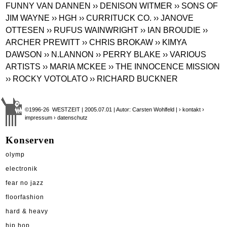
FUNNY VAN DANNEN
›› DENISON WITMER
›› SONS OF
JIM WAYNE
›› HGH
›› CURRITUCK CO.
›› JANOVE
OTTESEN
›› RUFUS WAINWRIGHT
›› IAN BROUDIE
››
ARCHER PREWITT
›› CHRIS BROKAW
›› KIMYA
DAWSON
›› N.LANNON
›› PERRY BLAKE
›› VARIOUS
ARTISTS
›› MARIA MCKEE
›› THE INNOCENCE MISSION
›› ROCKY VOTOLATO
›› RICHARD BUCKNER
©1996-26 WESTZEIT | 2005.07.01 | Autor: Carsten Wohlfeld |
› kontakt
›
impressum
› datenschutz
Konserven
olymp
electronik
fear no jazz
floorfashion
hard & heavy
hip hop