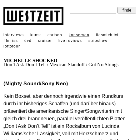
interviews
kunst
cartoon
konserven
liesmich.txt
filmriss
dvd
cruiser
live reviews
stripshow
lottofoon
MICHELLE SHOCKED
Don’t Ask Don’t Tell / Mexican Standoff / Got No Strings
(Mighty Sound/Sony Neo)
Kein Boxset, aber dennoch irgendwie einen Rundkurs
durch ihr bisheriges Schaffen (und darüber hinaus)
präsentiert die amerikanische Singer/Songwriterin mit
gleich drei brandneuen, parallel veröffentlichten Platten.
„Don’t Ask Don’t Tell“ ist ein Rockalbum von Lucinda
Williams’scher Lässigkeit, voll mit Herzschmerz und