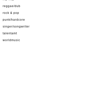
reggae/dub
rock & pop
punk/hardcore
singer/songwriter
talentamt
worldmusic