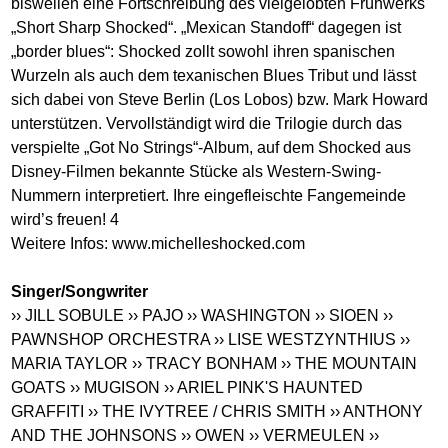
bisweilen eine Fortschreibung des vielgelobten Frühwerks
„Short Sharp Shocked“. „Mexican Standoff“ dagegen ist
„border blues“: Shocked zollt sowohl ihren spanischen
Wurzeln als auch dem texanischen Blues Tribut und lässt
sich dabei von Steve Berlin (Los Lobos) bzw. Mark Howard
unterstützen. Vervollständigt wird die Trilogie durch das
verspielte „Got No Strings“-Album, auf dem Shocked aus
Disney-Filmen bekannte Stücke als Western-Swing-
Nummern interpretiert. Ihre eingefleischte Fangemeinde
wird’s freuen! 4
Weitere Infos:
www.michelleshocked.com
Singer/Songwriter
›› JILL SOBULE
›› PAJO
›› WASHINGTON
›› SIOEN
››
PAWNSHOP ORCHESTRA
›› LISE WESTZYNTHIUS
››
MARIA TAYLOR
›› TRACY BONHAM
›› THE MOUNTAIN
GOATS
›› MUGISON
›› ARIEL PINK'S HAUNTED
GRAFFITI
›› THE IVYTREE / CHRIS SMITH
›› ANTHONY
AND THE JOHNSONS
›› OWEN
›› VERMEULEN
››