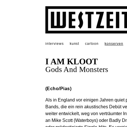
interviews
kunst
cartoon
konserven
I AM KLOOT
Gods And Monsters
(Echo/Pias)
Als in England vor einigen Jahren quiet 
Bands, die ein rein akustisches Debüt ve
weiter entwickelt, weg von verträumter I
an Mike Scott (Waterboys) oder Badly D