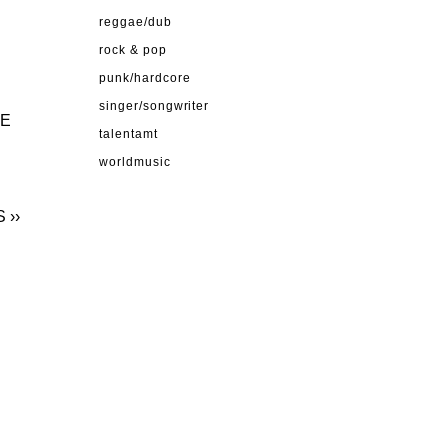
reggae/dub
rock & pop
punk/hardcore
singer/songwriter
HE
talentamt
worldmusic
S
››