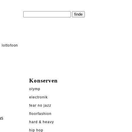
lottofoon
Konserven
olymp
electronik
fear no jazz
floorfashion
as
hard & heavy
hip hop