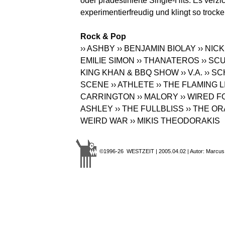
oder prädestinierte Single-Hits. Es verzi
experimentierfreudig und klingt so trock
Rock & Pop
›› ASHBY
›› BENJAMIN BIOLAY
›› NIC
EMILIE SIMON
›› THANATEROS
›› SC
KING KHAN & BBQ SHOW
›› V.A.
›› S
SCENE
›› ATHLETE
›› THE FLAMING L
CARRINGTON
›› MALORY
›› WIRED 
ASHLEY
›› THE FULLBLISS
›› THE O
WEIRD WAR
›› MIKIS THEODORAKIS
©1996-26 WESTZEIT | 2005.04.02 | Autor: Marcus 