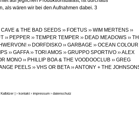
chtet auf jeglichen Produktionsbalast, ist durchaus
en, als wären wir bei den Aufnahmen dabei. 3
K CAVE & THE BAD SEEDS
›› FOETUS
›› WIM MERTENS
››
UT
›› PEPPER
›› TEMPER TEMPER
›› DEAD MEADOWS
›› T
CHWERVON!
›› DORFDISKO
›› GARBAGE
›› OCEAN COLOUR
IPS
›› GAFFA
›› TORI AMOS
›› GRUPPO SPORTIVO
›› ALEX
FOR MONO
›› PHILLIP BOA & THE VOODOOCLUB
›› GREG
RANGE PEELS
›› VHS OR BETA
›› ANTONY + THE JOHNSON
Kalbitzer |
› kontakt
› impressum
› datenschutz