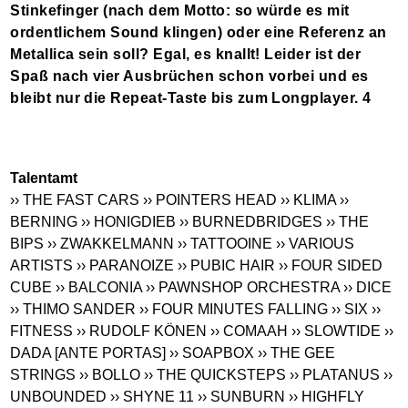
Stinkefinger (nach dem Motto: so würde es mit
ordentlichem Sound klingen) oder eine Referenz an
Metallica sein soll? Egal, es knallt! Leider ist der
Spaß nach vier Ausbrüchen schon vorbei und es
bleibt nur die Repeat-Taste bis zum Longplayer. 4
Talentamt
›› THE FAST CARS
›› POINTERS HEAD
›› KLIMA
››
BERNING
›› HONIGDIEB
›› BURNEDBRIDGES
›› THE
BIPS
›› ZWAKKELMANN
›› TATTOOINE
›› VARIOUS
ARTISTS
›› PARANOIZE
›› PUBIC HAIR
›› FOUR SIDED
CUBE
›› BALCONIA
›› PAWNSHOP ORCHESTRA
›› DICE
›› THIMO SANDER
›› FOUR MINUTES FALLING
›› SIX
››
FITNESS
›› RUDOLF KÖNEN
›› COMAAH
›› SLOWTIDE
››
DADA [ANTE PORTAS]
›› SOAPBOX
›› THE GEE
STRINGS
›› BOLLO
›› THE QUICKSTEPS
›› PLATANUS
››
UNBOUNDED
›› SHYNE 11
›› SUNBURN
›› HIGHFLY