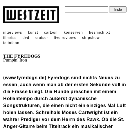
interviews
kunst
cartoon
konserven
liesmich.txt
filmriss
dvd
cruiser
live reviews
stripshow
lottofoon
THE FYREDOGS
Pumpin' Iron
(www.fyredogs.de) Fyredogs sind nichts Neues zu
essen, auch wenn man ab der ersten Sekunde voll in
die Fresse kriegt. Die Hunde preschen mit einem
Höllentempo durch äußerst dynamische
Songstrukturen, die einen nicht ein einziges Mal Luft
holen lassen. Schreihals Moses Cartwright ist ein
wahrer Prediger vor dem Herrn des Rawk. Ob die St.
Anger-Gitarre beim Titeltrack ein musikalischer