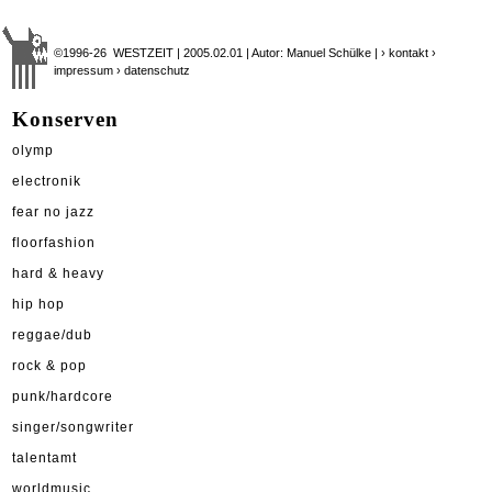
©1996-26 WESTZEIT | 2005.02.01 | Autor: Manuel Schülke |
› kontakt
›
impressum
› datenschutz
Konserven
olymp
electronik
fear no jazz
floorfashion
hard & heavy
hip hop
reggae/dub
rock & pop
punk/hardcore
singer/songwriter
talentamt
worldmusic