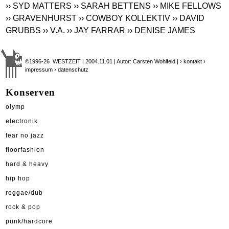
›› SYD MATTERS
›› SARAH BETTENS
›› MIKE FELLOWS
›› GRAVENHURST
›› COWBOY KOLLEKTIV
›› DAVID
GRUBBS
›› V.A.
›› JAY FARRAR
›› DENISE JAMES
©1996-26 WESTZEIT | 2004.11.01 | Autor: Carsten Wohlfeld |
› kontakt
›
impressum
› datenschutz
Konserven
olymp
electronik
fear no jazz
floorfashion
hard & heavy
hip hop
reggae/dub
rock & pop
punk/hardcore