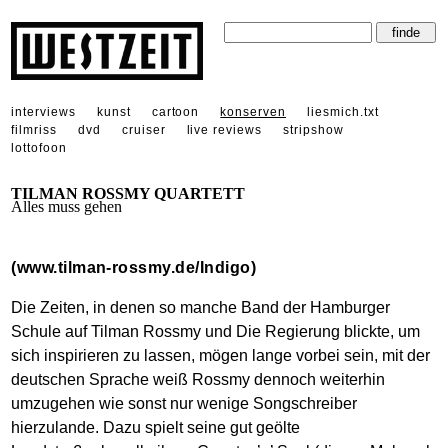
interviews
kunst
cartoon
konserven
liesmich.txt
filmriss
dvd
cruiser
live reviews
stripshow
lottofoon
TILMAN ROSSMY QUARTETT
Alles muss gehen
(www.tilman-rossmy.de/Indigo)
Die Zeiten, in denen so manche Band der Hamburger
Schule auf Tilman Rossmy und Die Regierung blickte, um
sich inspirieren zu lassen, mögen lange vorbei sein, mit der
deutschen Sprache weiß Rossmy dennoch weiterhin
umzugehen wie sonst nur wenige Songschreiber
hierzulande. Dazu spielt seine gut geölte