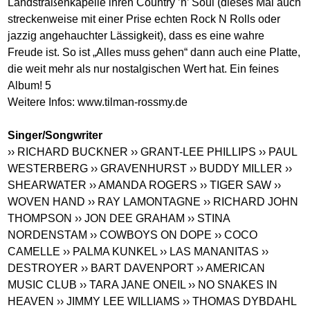
Landstraßenkapelle ihren Country ’n’ Soul (dieses Mal auch
streckenweise mit einer Prise echten Rock N Rolls oder
jazzig angehauchter Lässigkeit), dass es eine wahre
Freude ist. So ist „Alles muss gehen“ dann auch eine Platte,
die weit mehr als nur nostalgischen Wert hat. Ein feines
Album! 5
Weitere Infos:
www.tilman-rossmy.de
Singer/Songwriter
›› RICHARD BUCKNER
›› GRANT-LEE PHILLIPS
›› PAUL
WESTERBERG
›› GRAVENHURST
›› BUDDY MILLER
››
SHEARWATER
›› AMANDA ROGERS
›› TIGER SAW
››
WOVEN HAND
›› RAY LAMONTAGNE
›› RICHARD JOHN
THOMPSON
›› JON DEE GRAHAM
›› STINA
NORDENSTAM
›› COWBOYS ON DOPE
›› COCO
CAMELLE
›› PALMA KUNKEL
›› LAS MANANITAS
››
DESTROYER
›› BART DAVENPORT
›› AMERICAN
MUSIC CLUB
›› TARA JANE ONEIL
›› NO SNAKES IN
HEAVEN
›› JIMMY LEE WILLIAMS
›› THOMAS DYBDAHL