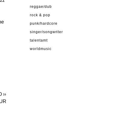
azz
reggae/dub
rock & pop
ne
punk/hardcore
singer/songwriter
talentamt
worldmusic
O
››
OUR