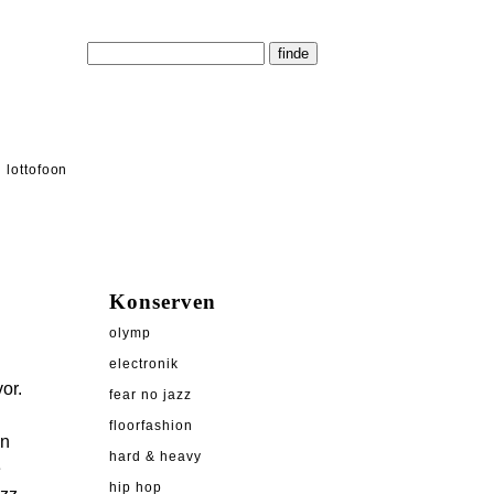
lottofoon
Konserven
olymp
electronik
or.
fear no jazz
floorfashion
en
hard & heavy
e
hip hop