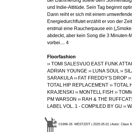
der Dämmerung sowie dem Sonnenaufgan
und Indie-Attitüde. Sein Tag beginnt opt
Dann reiht er sich mit einem umwerfende
Energiedurchflutet erzählt er von der Ze
erstmal eine Raucherpause ein („Smoke B
abdeckt, aber kein Song die 3 Minuten-M
vorbei… 4
Floorfashion
›› TOMI SALESVUO EAST FUNK ATT
ADRIAN YOUNGE
›› LUNA SOUL
›› S
SARAKULA
›› FAT FREDDY'S DROP
›
TOTAL HIP REPLACEMENT
›› TOTAL
KRAJENSKI
›› MONTELL FISH
›› TOM
PM WARSON
›› RAH & THE RUFFCAT
LABEL VOL. 1 - COMPILED BY GU
›› 
©1996-26 WESTZEIT | 2025.05.01 | Autor: Claus Mö