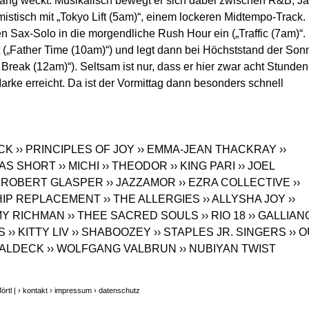
g weckt. Musikalisch bewegt er sich dabei zwischen R&B, J
imistisch mit „Tokyo Lift (5am)“, einem lockeren Midtempo-Track.
n Sax-Solo in die morgendliche Rush Hour ein („Traffic (7am)“.
it („Father Time (10am)“) und legt dann bei Höchststand der Son
reak (12am)“). Seltsam ist nur, dass er hier zwar acht Stunden
arke erreicht. Da ist der Vormittag dann besonders schnell
ACK
›› PRINCIPLES OF JOY
›› EMMA-JEAN THACKRAY
››
ILAS SHORT
›› MICHI
›› THEODOR
›› KING PARI
›› JOEL
› ROBERT GLASPER
›› JAZZAMOR
›› EZRA COLLECTIVE
››
 HIP REPLACEMENT
›› THE ALLERGIES
›› ALLYSHA JOY
››
MY RICHMAN
›› THEE SACRED SOULS
›› RIO 18
›› GALLIAN
S
›› KITTY LIV
›› SHABOOZEY
›› STAPLES JR. SINGERS
›› 
WALDECK
›› WOLFGANG VALBRUN
›› NUBIYAN TWIST
rtl |
› kontakt
› impressum
› datenschutz