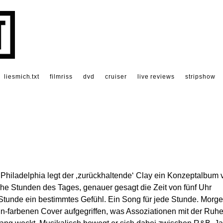
liesmich.txt
filmriss
dvd
cruiser
live reviews
stripshow
iladelphia legt der ‚zurückhaltende‘ Clay ein Konzeptalbum v
ache Stunden des Tages, genauer gesagt die Zeit von fünf Uhr
 Stunde ein bestimmtes Gefühl. Ein Song für jede Stunde. Morg
n-farbenen Cover aufgegriffen, was Assoziationen mit der Ruh