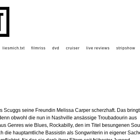
liesmich.txt
filmriss
dvd
cruiser
live reviews
stripshow
ris Scuggs seine Freundin Melissa Carper scherzhaft. Das bringt
 denn obwohl die nun in Nashville ansässige Troubadourin aus
aus Genres wie Blues, Rockabilly, den im Titel besungenen Sou
ich die hauptamtliche Bassistin als Songwriterin in eigener Sach