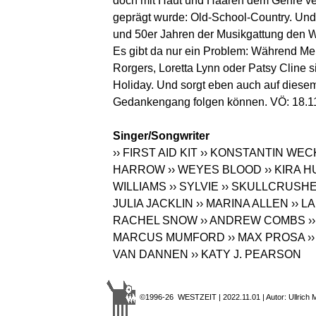
doch mit Haut und Haaren dem Genre verpf
geprägt wurde: Old-School-Country. Und 
und 50er Jahren der Musikgattung den W
Es gibt da nur ein Problem: Während Me
Rorgers, Loretta Lynn oder Patsy Cline s
Holiday. Und sorgt eben auch auf diese
Gedankengang folgen können. VÖ: 18.11
Singer/Songwriter
›› FIRST AID KIT
›› KONSTANTIN WE
HARROW
›› WEYES BLOOD
›› KIRA
WILLIAMS
›› SYLVIE
›› SKULLCRUSH
JULIA JACKLIN
›› MARINA ALLEN
›› L
RACHEL SNOW
›› ANDREW COMBS
›
MARCUS MUMFORD
›› MAX PROSA
›
VAN DANNEN
›› KATY J. PEARSON
©1996-26 WESTZEIT | 2022.11.01 | Autor: Ullrich 