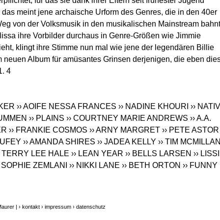
lichtet, für das sie dank ihrer Eltern seit frühester Jugend
das meint jene archaische Urform des Genres, die in den 40er
eg von der Volksmusik in den musikalischen Mainstream bahnt
lissa ihre Vorbilder durchaus in Genre-Größen wie Jimmie
ieht, klingt ihre Stimme nun mal wie jene der legendären Billie
m neuen Album für amüsantes Grinsen derjenigen, die eben di
. 4
CKER
›› AOIFE NESSA FRANCES
›› NADINE KHOURI
›› NATI
 HUMMEN
›› PLAINS
›› COURTNEY MARIE ANDREWS
›› A.A.
ER
›› FRANKIE COSMOS
›› ARNY MARGRET
›› PETE ASTOR
AUFEY
›› AMANDA SHIRES
›› JADEA KELLY
›› TIM MCMILLA
› TERRY LEE HALE
›› LEAN YEAR
›› BELLS LARSEN
›› LISS
› SOPHIE ZEMLANI
›› NIKKI LANE
›› BETH ORTON
›› FUNNY
Maurer |
› kontakt
› impressum
› datenschutz