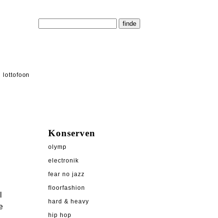
lottofoon
Konserven
olymp
electronik
fear no jazz
floorfashion
l
hard & heavy
e
hip hop