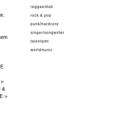
reggae/dub
e.
rock & pop
punk/hardcore
singer/songwriter
esem
talentamt
worldmusic
VE
››
N &
IE
››