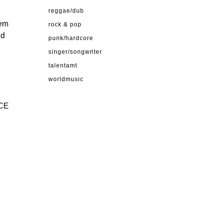
reggae/dub
dem
rock & pop
nd
punk/hardcore
singer/songwriter
talentamt
worldmusic
UCE