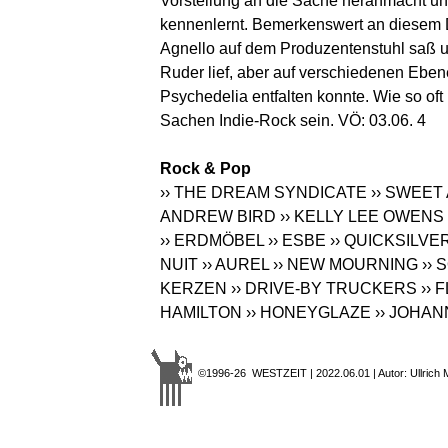
Vorstellung an die Sache heranmacht un
kennenlernt. Bemerkenswert an diesem 
Agnello auf dem Produzentenstuhl saß un
Ruder lief, aber auf verschiedenen Eb
Psychedelia entfalten konnte. Wie so oft 
Sachen Indie-Rock sein. VÖ: 03.06. 4
Rock & Pop
›› THE DREAM SYNDICATE
›› SWEET 
ANDREW BIRD
›› KELLY LEE OWENS
›› ERDMÖBEL
›› ESBE
›› QUICKSILVE
NUIT
›› AUREL
›› NEW MOURNING
›› 
KERZEN
›› DRIVE-BY TRUCKERS
›› 
HAMILTON
›› HONEYGLAZE
›› JOHAN
©1996-26 WESTZEIT | 2022.06.01 | Autor: Ullrich 