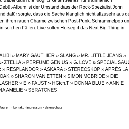
d dabei dann die Möglichkeiten seines Tuns allmählich
Debüt-Album ist der Umstand dass der Rock-Spezialist John
d dafür sorgte, dass die Sache klanglich nicht allzusehr aus 
enen ihren rauen Charme zwischen Post-Punk, Schrammelpop u
in solchen Fällen: Live sollen Horsegirl das Next Big Thing in
ALIBI
›› MARY GAUTHIER
›› SLANG
›› MR. LITTLE JEANS
››
›› ΣTELLA
›› PERFUME GENIUS
›› G. LOVE & SPECIAL SA
R
›› RESPLANDOR
›› ASKARA
›› STEREOSKOP
›› APRÈS LA
SOAK
›› SHARON VAN ETTEN
›› SIMON MCBRIDE
›› DIE
FLASHER
›› E
›› FAUST
›› HGich.T
›› DONNA BLUE
›› ANNIE
NA AMELIE
›› SERATONES
Maurer |
› kontakt
› impressum
› datenschutz