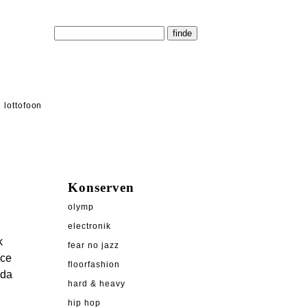
lottofoon
Konserven
olymp
electronik
k
fear no jazz
ece
floorfashion
nda
hard & heavy
hip hop