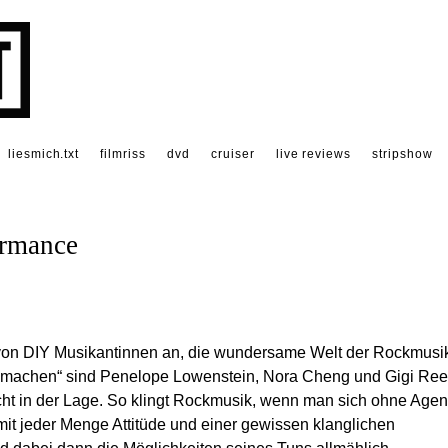
liesmich.txt
filmriss
dvd
cruiser
live reviews
stripshow
ormance
 von DIY Musikantinnen an, die wundersame Welt der Rockmusi
en machen“ sind Penelope Lowenstein, Nora Cheng und Gigi Re
icht in der Lage. So klingt Rockmusik, wenn man sich ohne Age
it jeder Menge Attitüde und einer gewissen klanglichen