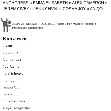
ANCHORESS
›› EMMA ELISABETH
›› ALEX CAMERON
››
JEREMY IVEY
›› JENNY HVAL
›› COSMA JOY
›› ANIQO
©1996-26 WESTZEIT | 2022.05.01 | Autor: Ullrich Maurer |
› kontakt
›
impressum
› datenschutz
Konserven
olymp
electronik
fear no jazz
floorfashion
hard & heavy
hip hop
reggae/dub
rock & pop
punk/hardcore
singer/songwriter