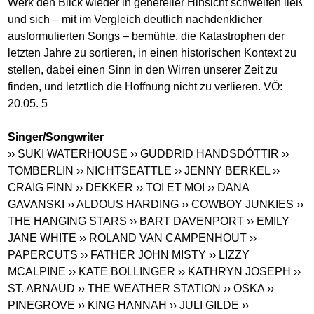
Werk den Blick wieder in genereller Hinsicht schweifen ließ
und sich – mit im Vergleich deutlich nachdenklicher
ausformulierten Songs – bemühte, die Katastrophen der
letzten Jahre zu sortieren, in einen historischen Kontext zu
stellen, dabei einen Sinn in den Wirren unserer Zeit zu
finden, und letztlich die Hoffnung nicht zu verlieren. VÖ:
20.05. 5
Singer/Songwriter
›› SUKI WATERHOUSE
›› GUDÐRIÐ HANDSDÓTTIR
››
TOMBERLIN
›› NICHTSEATTLE
›› JENNY BERKEL
››
CRAIG FINN
›› DEKKER
›› TOI ET MOI
›› DANA
GAVANSKI
›› ALDOUS HARDING
›› COWBOY JUNKIES
››
THE HANGING STARS
›› BART DAVENPORT
›› EMILY
JANE WHITE
›› ROLAND VAN CAMPENHOUT
››
PAPERCUTS
›› FATHER JOHN MISTY
›› LIZZY
MCALPINE
›› KATE BOLLINGER
›› KATHRYN JOSEPH
››
ST. ARNAUD
›› THE WEATHER STATION
›› OSKA
››
PINEGROVE
›› KING HANNAH
›› JULI GILDE
››