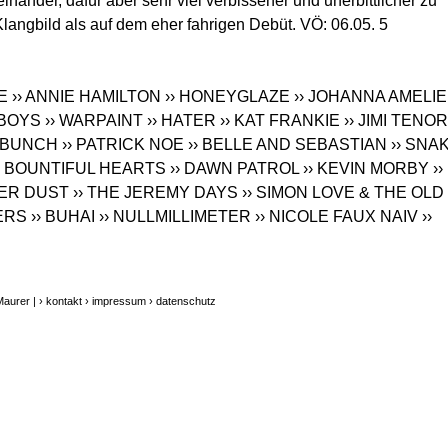
nander, dafür aber sehr viel verbissener und unerbittlicher zu
Klangbild als auf dem eher fahrigen Debüt. VÖ: 06.05. 5
E
›› ANNIE HAMILTON
›› HONEYGLAZE
›› JOHANNA AMELIE
RBOYS
›› WARPAINT
›› HATER
›› KAT FRANKIE
›› JIMI TENOR
E BUNCH
›› PATRICK NOE
›› BELLE AND SEBASTIAN
›› SNA
E BOUNTIFUL HEARTS
›› DAWN PATROL
›› KEVIN MORBY
››
LVER DUST
›› THE JEREMY DAYS
›› SIMON LOVE & THE OLD
PERS
›› BUHAI
›› NULLMILLIMETER
›› NICOLE FAUX NAIV
››
Maurer |
› kontakt
› impressum
› datenschutz