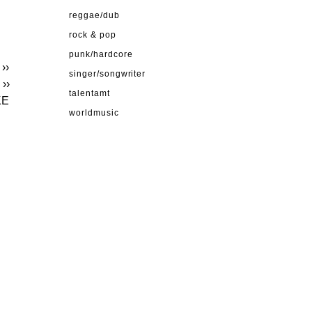
reggae/dub
rock & pop
punk/hardcore
››
singer/songwriter
››
talentamt
KE
worldmusic