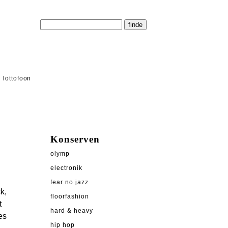
lottofoon
Konserven
olymp
electronik
fear no jazz
k,
floorfashion
t
hard & heavy
es
hip hop