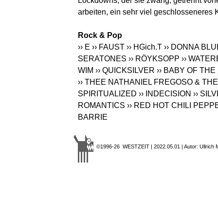
Lockdowns, der sie zwang, getrennt vonei
arbeiten, ein sehr viel geschlosseneres 
Rock & Pop
›› E
›› FAUST
›› HGich.T
›› DONNA BLU
SERATONES
›› RÖYKSOPP
›› WATE
WIM
›› QUICKSILVER
›› BABY OF TH
›› THEE NATHANIEL FREGOSO & TH
SPIRITUALIZED
›› INDECISION
›› SI
ROMANTICS
›› RED HOT CHILI PEP
BARRIE
©1996-26 WESTZEIT | 2022.05.01 | Autor: Ullrich 