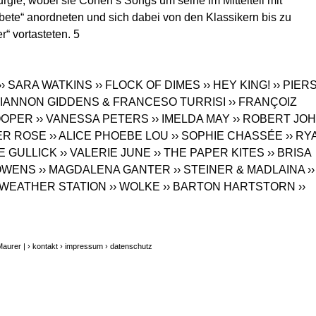
gie, wobei sie Cohen’s Songs um seine im Mittelteil mit
bete“ anordneten und sich dabei von den Klassikern bis zu
“ vortasteten. 5
›› SARA WATKINS
›› FLOCK OF DIMES
›› HEY KING!
›› PIER
HIANNON GIDDENS & FRANCESO TURRISI
›› FRANÇOIZ
COOPER
›› VANESSA PETERS
›› IMELDA MAY
›› ROBERT JO
HER ROSE
›› ALICE PHOEBE LOU
›› SOPHIE CHASSÉE
›› RY
E GULLICK
›› VALERIE JUNE
›› THE PAPER KITES
›› BRISA
 OWENS
›› MAGDALENA GANTER
›› STEINER & MADLAINA
››
E WEATHER STATION
›› WOLKE
›› BARTON HARTSTORN
››
Maurer |
› kontakt
› impressum
› datenschutz