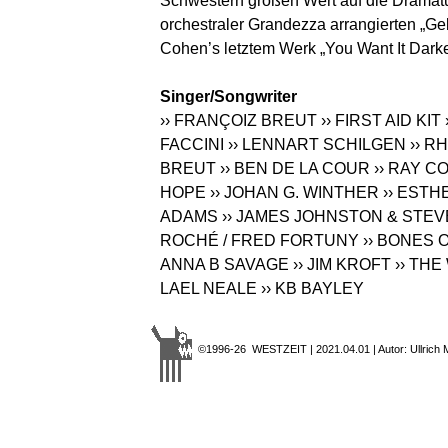
Schwestern großen Wert auf die Dramatur
orchestraler Grandezza arrangierten „Ge
Cohen’s letztem Werk „You Want It Darker
Singer/Songwriter
›› FRANÇOIZ BREUT
›› FIRST AID KIT
FACCINI
›› LENNART SCHILGEN
›› R
BREUT
›› BEN DE LA COUR
›› RAY 
HOPE
›› JOHAN G. WINTHER
›› EST
ADAMS
›› JAMES JOHNSTON & STEV
ROCHÉ / FRED FORTUNY
›› BONES
ANNA B SAVAGE
›› JIM KROFT
›› TH
LAEL NEALE
›› KB BAYLEY
©1996-26 WESTZEIT | 2021.04.01 | Autor: Ullrich 