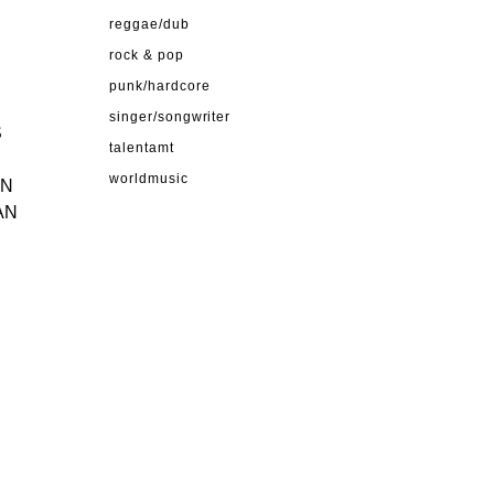
reggae/dub
rock & pop
punk/hardcore
singer/songwriter
S
talentamt
worldmusic
HN
AN