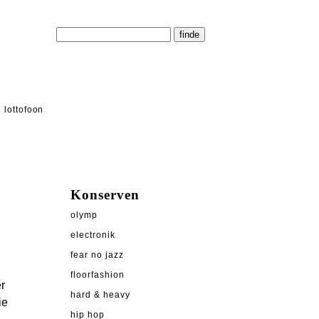
lottofoon
Konserven
olymp
electronik
fear no jazz
floorfashion
r
hard & heavy
ie
hip hop