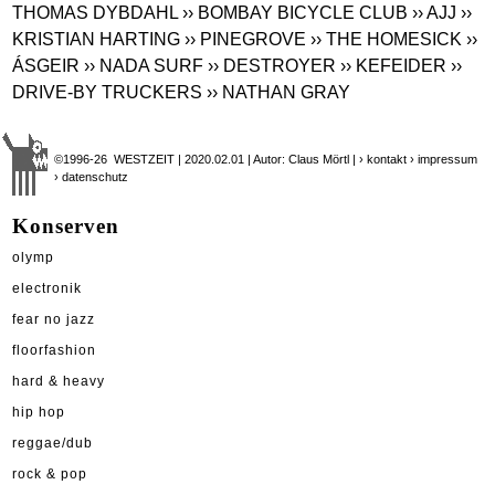
THOMAS DYBDAHL
›› BOMBAY BICYCLE CLUB
›› AJJ
››
KRISTIAN HARTING
›› PINEGROVE
›› THE HOMESICK
››
ÁSGEIR
›› NADA SURF
›› DESTROYER
›› KEFEIDER
››
DRIVE-BY TRUCKERS
›› NATHAN GRAY
©1996-26 WESTZEIT | 2020.02.01 | Autor: Claus Mörtl |
› kontakt
› impressum
› datenschutz
Konserven
olymp
electronik
fear no jazz
floorfashion
hard & heavy
hip hop
reggae/dub
rock & pop