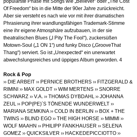
populärste Phase mit Songs wie „Believer“ oder „The Cost
Of Freedom“ bis in die Mitte der 90er Jahre zurückreicht.
Aber sie versteht es nach wie vor mit ihrer dramatischen
Phrasierung ihrer wandlungsfähigen Trademark-Stimme
eine ihr eigene Atmosphäre aufzubauen, in der sie
theatralischen Blues („I Pity The Fool“), zuckersüßen
Motown-Soul („1 ON 1“) und funky Disco („GrooveThat
Thang“) serviert. So ist „Unexpected“ ein unerwartet
abwechslungsreiches und üppiges Album geworden. 4
Rock & Pop
›› DIE ARBEIT
›› PERNICE BROTHERS
›› FITZGERALD &
RIMINI
›› MAX GOLDT
›› WIM MERTENS
›› SNORRE
SCHWARZ
›› V.A.
›› THOMAS DYBDAHL
›› JOHANNA
ZEUL
›› POP(PE)´S TÖNENDE WUNDERWELT
››
MARIANA SEMKINA
›› COLD IN BERLIN
›› BOX + THE
TWINS
›› BLIND EGO
›› THE HIGH HORSE
›› MIMMI
››
WOLF MAAHN
›› PHILIPP FANKHAUSER
›› SELENA
GOMEZ
›› QUICKSILVER
›› HACKEDEPICCIOTTO
››