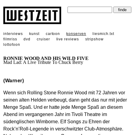
interviews
kunst
cartoon
konserven
liesmich.txt
filmriss
dvd
cruiser
live reviews
stripshow
lottofoon
RONNIE WOOD AND HIS WILD FIVE
Mad Lad: A Live Tribute To Chuck Berry
(Warner)
Wenn sich Rolling Stone Ronnie Wood mit 72 Jahren vor
seinen alten Helden verbeugt, dann geht das nur mit jeder
Menge Spaß. Und er hatte jede Menge Spaß an diesem
Abend im vergangenen Jahr im Tivoli Theatre im
südenglischen Wimborne. Elf Songs zu Ehren der
Rock’n’Roll-Legende in verschwitzter Club-Atmosphäre.