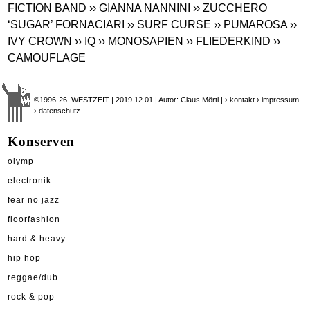
FICTION BAND
›› GIANNA NANNINI
›› ZUCCHERO
‘SUGAR’ FORNACIARI
›› SURF CURSE
›› PUMAROSA
››
IVY CROWN
›› IQ
›› MONOSAPIEN
›› FLIEDERKIND
››
CAMOUFLAGE
©1996-26 WESTZEIT | 2019.12.01 | Autor: Claus Mörtl |
› kontakt
› impressum
› datenschutz
Konserven
olymp
electronik
fear no jazz
floorfashion
hard & heavy
hip hop
reggae/dub
rock & pop