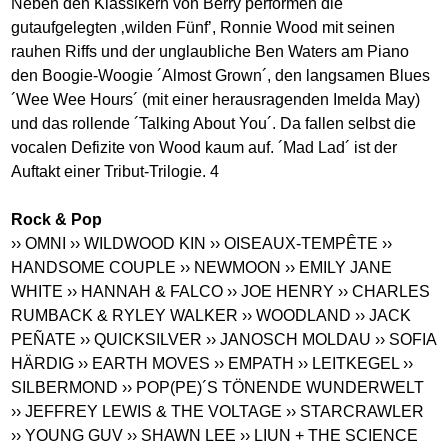
Neben den Klassikern von Berry performen die
gutaufgelegten ‚wilden Fünf’, Ronnie Wood mit seinen
rauhen Riffs und der unglaubliche Ben Waters am Piano
den Boogie-Woogie ´Almost Grown´, den langsamen Blues
´Wee Wee Hours´ (mit einer herausragenden Imelda May)
und das rollende ´Talking About You´. Da fallen selbst die
vocalen Defizite von Wood kaum auf. ´Mad Lad´ ist der
Auftakt einer Tribut-Trilogie. 4
Rock & Pop
›› OMNI
›› WILDWOOD KIN
›› OISEAUX-TEMPÊTE
››
HANDSOME COUPLE
›› NEWMOON
›› EMILY JANE
WHITE
›› HANNAH & FALCO
›› JOE HENRY
›› CHARLES
RUMBACK & RYLEY WALKER
›› WOODLAND
›› JACK
PEÑATE
›› QUICKSILVER
›› JANOSCH MOLDAU
›› SOFIA
HÄRDIG
›› EARTH MOVES
›› EMPATH
›› LEITKEGEL
››
SILBERMOND
›› POP(PE)´S TÖNENDE WUNDERWELT
›› JEFFREY LEWIS & THE VOLTAGE
›› STARCRAWLER
›› YOUNG GUV
›› SHAWN LEE
›› LIUN + THE SCIENCE