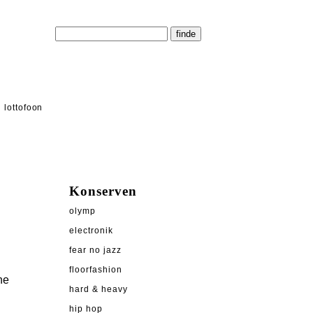
lottofoon
Konserven
olymp
electronik
fear no jazz
floorfashion
he
hard & heavy
hip hop