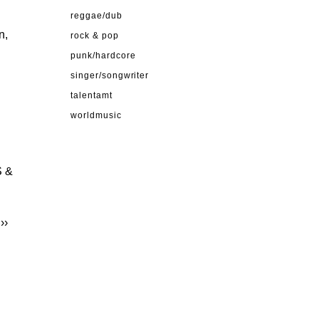
reggae/dub
n,
rock & pop
punk/hardcore
singer/songwriter
talentamt
worldmusic
S &
››