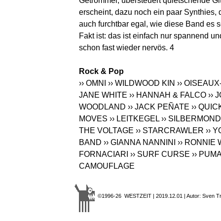
Getrommel, übersteuert quietschende Gi
erscheint, dazu noch ein paar Synthies, d
auch furchtbar egal, wie diese Band es s
Fakt ist: das ist einfach nur spannend 
schon fast wieder nervös. 4
Rock & Pop
›› OMNI
›› WILDWOOD KIN
›› OISEAU
JANE WHITE
›› HANNAH & FALCO
››
WOODLAND
›› JACK PEÑATE
›› QUI
MOVES
›› LEITKEGEL
›› SILBERMOND
THE VOLTAGE
›› STARCRAWLER
›› 
BAND
›› GIANNA NANNINI
›› RONNIE
FORNACIARI
›› SURF CURSE
›› PUM
CAMOUFLAGE
©1996-26 WESTZEIT | 2019.12.01 | Autor: Sven T