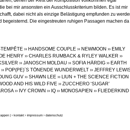
tarren, denen der Rest der Komposition vollkommen egal
ie bei mir ansonsten ein Ausschlusskriterium bilden. Es ist mir
chafft, dabei nicht als einzige Belästigung empfunden zu werde
und begeisternd. Die eingestreuten ruhigen Passagen machen da
X-TEMPÊTE
›› HANDSOME COUPLE
›› NEWMOON
›› EMILY
 JOE HENRY
›› CHARLES RUMBACK & RYLEY WALKER
››
CKSILVER
›› JANOSCH MOLDAU
›› SOFIA HÄRDIG
›› EARTH
›› POP(PE)´S TÖNENDE WUNDERWELT
›› JEFFREY LEWI
YOUNG GUV
›› SHAWN LEE
›› LIUN + THE SCIENCE FICTION
 WOOD AND HIS WILD FIVE
›› ZUCCHERO ‘SUGAR’
AROSA
›› IVY CROWN
›› IQ
›› MONOSAPIEN
›› FLIEDERKIND
rappen |
› kontakt
› impressum
› datenschutz