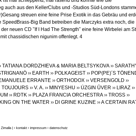
 ist mal schleppend, mal rasend und könnte wie die
g auch aus den KellerClubs und -Studios Süd-Londons stamm
Gesang streuen eine feine Prise Exotik in das Gebräu und er
ne SpeedBrass-Big Band betreiben die Marczyks extra noch, die
der neuen CD "If I Had The Strength" eine feine Wirbelei am St
it chassidischen nigunim offenlegt. 4
›› TATIANA DORDZHIEVA & MARIA BELTSYKOVA
›› SARATH
ASTRIGNANÒ
›› EARTH
›› POLKAGEIST
›› POP(PE)´S TÖNEN
› EMANUELE ERRANTE
›› ORTHODOX
›› VERSENGOLD
››
E TOUJOURS
›› V. A.
›› MINYESHU
›› ÚZGIN ÛVER
›› LIRAZ
››
OUM
›› RDTK
›› PLAZA FRANCIA ORCHESTRA
›› TROSS
››
ALKING ON THE WATER
›› DI GRINE KUZINE
›› A CERTAIN RA
Zimalla |
› kontakt
› impressum
› datenschutz