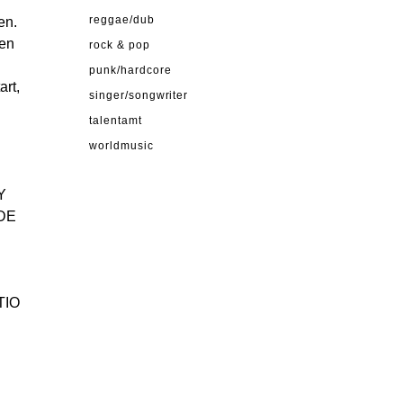
en.
reggae/dub
den
rock & pop
punk/hardcore
art,
singer/songwriter
talentamt
worldmusic
Y
DE
TIO