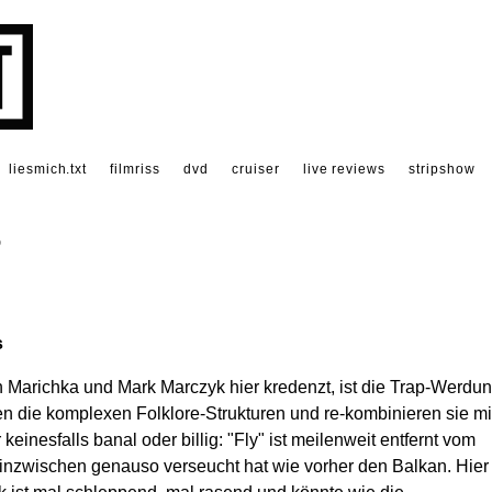
liesmich.txt
filmriss
dvd
cruiser
live reviews
stripshow
S
s
 Marichka und Mark Marczyk hier kredenzt, ist die Trap-Werdu
en die komplexen Folklore-Strukturen und re-kombinieren sie mi
einesfalls banal oder billig: "Fly" ist meilenweit entfernt vom
 inzwischen genauso verseucht hat wie vorher den Balkan. Hier