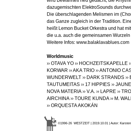
wird Bewährtes neu gedacht, die Rhytmik
dazugemischten ElektroSounds durchwe
Die überschlagenden Melismen im (Chor)
das Ganze zugleich in der Tradition. Ei
heißt Lemon Bucket Orkestra und hat mit 
die u.a. auch die gemeinsamen Wurzeln m
Weitere Infos:
www.balaklavablues.com
Worldmusic
›› OTAVA YO
›› HOCHZEITSKAPELLE
KORWAR
›› AKA TRIO
›› ANTONIO C
WUNDERWELT
›› DARK STRANDS
›
TAUTUMEITAS
›› 17 HIPPIES
›› JAUN
NOVA MATERIA
›› V.A.
›› LAPRE
›› TR
AIRCHINA
›› TOURE KUNDA
›› M. W
›› ORQUESTA AKOKÁN
©1996-26 WESTZEIT | 2019.10.01 | Autor: Karsten 