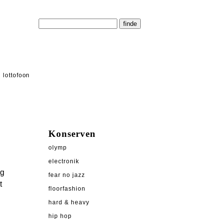
lottofoon
Konserven
olymp
electronik
ng
fear no jazz
t
floorfashion
hard & heavy
hip hop