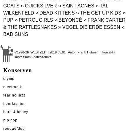
GOATS
›› QUICKSILVER
›› SAINT AGNES
›› TAL
WILKENFELD
›› DEAD KITTENS
›› THE GET UP KIDS
››
PUP
›› PETROL GIRLS
›› BEYONCÉ
›› FRANK CARTER
& THE RATTLESNAKES
›› VÖGEL DIE ERDE ESSEN
››
BAD SUNS
©1996-26 WESTZEIT | 2019.05.01 | Autor: Frank Hübner |
› kontakt
›
impressum
› datenschutz
Konserven
olymp
electronik
fear no jazz
floorfashion
hard & heavy
hip hop
reggae/dub