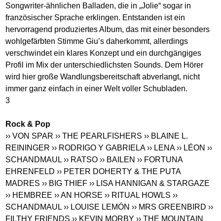
Songwriter-ähnlichen Balladen, die in „Jolie“ sogar in
französischer Sprache erklingen. Entstanden ist ein
hervorragend produziertes Album, das mit einer besonders
wohlgefärbten Stimme Giu’s daherkommt, allerdings
verschwindet ein klares Konzept und ein durchgängiges
Profil im Mix der unterschiedlichsten Sounds. Dem Hörer
wird hier große Wandlungsbereitschaft abverlangt, nicht
immer ganz einfach in einer Welt voller Schubladen.
3
Rock & Pop
›› VON SPAR
›› THE PEARLFISHERS
›› BLAINE L.
REININGER
›› RODRIGO Y GABRIELA
›› LENA
›› LÉON
››
SCHANDMAUL
›› RATSO
›› BAILEN
›› FORTUNA
EHRENFELD
›› PETER DOHERTY & THE PUTA
MADRES
›› BIG THIEF
›› LISA HANNIGAN & STARGAZE
›› HEMBREE
›› AN HORSE
›› RITUAL HOWLS
››
SCHANDMAUL
›› LOUISE LEMÓN
›› MRS GREENBIRD
››
FILTHY FRIENDS
›› KEVIN MORBY
›› THE MOUNTAIN