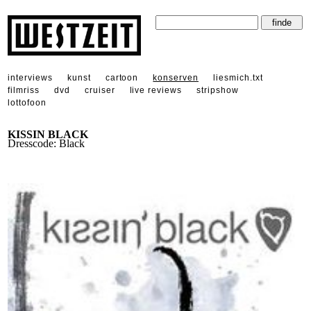
interviews
kunst
cartoon
konserven
liesmich.txt
filmriss
dvd
cruiser
live reviews
stripshow
lottofoon
KISSIN BLACK
Dresscode: Black