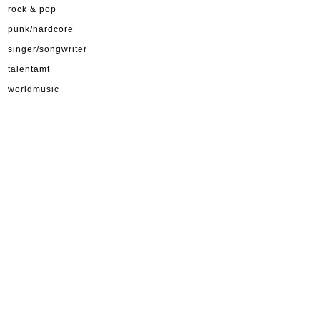
rock & pop
punk/hardcore
singer/songwriter
talentamt
worldmusic