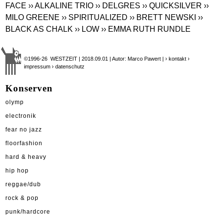
FACE
›› ALKALINE TRIO
›› DELGRES
›› QUICKSILVER
››
MILO GREENE
›› SPIRITUALIZED
›› BRETT NEWSKI
››
BLACK AS CHALK
›› LOW
›› EMMA RUTH RUNDLE
©1996-26 WESTZEIT | 2018.09.01 | Autor: Marco Pawert |
› kontakt
›
impressum
› datenschutz
Konserven
olymp
electronik
fear no jazz
floorfashion
hard & heavy
hip hop
reggae/dub
rock & pop
punk/hardcore