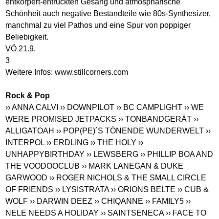
entkörpert-entrückten Gesang und atmosphärische
Schönheit auch negative Bestandteile wie 80s-Synthesizer,
manchmal zu viel Pathos und eine Spur von poppiger
Beliebigkeit.
VÖ 21.9.
3
Weitere Infos:
www.stillcorners.com
Rock & Pop
›› ANNA CALVI
›› DOWNPILOT
›› BC CAMPLIGHT
›› WE
WERE PROMISED JETPACKS
›› TONBANDGERÄT
››
ALLIGATOAH
›› POP(PE)´S TÖNENDE WUNDERWELT
››
INTERPOL
›› ERDLING
›› THE HOLY
››
UNHAPPYBIRTHDAY
›› LEWSBERG
›› PHILLIP BOA AND
THE VOODOOCLUB
›› MARK LANEGAN & DUKE
GARWOOD
›› ROGER NICHOLS & THE SMALL CIRCLE
OF FRIENDS
›› LYSISTRATA
›› ORIONS BELTE
›› CUB &
WOLF
›› DARWIN DEEZ
›› CHIQANNE
›› FAMILY5
››
NELE NEEDS A HOLIDAY
›› SAINTSENECA
›› FACE TO