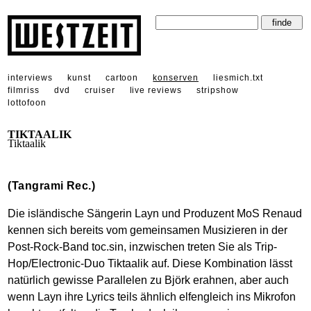
interviews
kunst
cartoon
konserven
liesmich.txt
filmriss
dvd
cruiser
live reviews
stripshow
lottofoon
TIKTAALIK
Tiktaalik
(Tangrami Rec.)
Die isländische Sängerin Layn und Produzent MoS Renaud
kennen sich bereits vom gemeinsamen Musizieren in der
Post-Rock-Band toc.sin, inzwischen treten Sie als Trip-
Hop/Electronic-Duo Tiktaalik auf. Diese Kombination lässt
natürlich gewisse Parallelen zu Björk erahnen, aber auch
wenn Layn ihre Lyrics teils ähnlich elfengleich ins Mikrofon