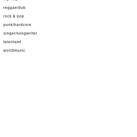
reggae/dub
rock & pop
punk/hardcore
singer/songwriter
talentamt
worldmusic