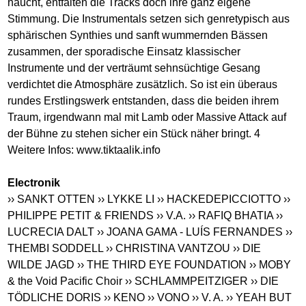
haucht, entfalten die Tracks doch ihre ganz eigene
Stimmung. Die Instrumentals setzen sich genretypisch aus
sphärischen Synthies und sanft wummernden Bässen
zusammen, der sporadische Einsatz klassischer
Instrumente und der verträumt sehnsüchtige Gesang
verdichtet die Atmosphäre zusätzlich. So ist ein überaus
rundes Erstlingswerk entstanden, dass die beiden ihrem
Traum, irgendwann mal mit Lamb oder Massive Attack auf
der Bühne zu stehen sicher ein Stück näher bringt. 4
Weitere Infos:
www.tiktaalik.info
Electronik
›› SANKT OTTEN
›› LYKKE LI
›› HACKEDEPICCIOTTO
››
PHILIPPE PETIT & FRIENDS
›› V.A.
›› RAFIQ BHATIA
››
LUCRECIA DALT
›› JOANA GAMA - LUÍS FERNANDES
››
THEMBI SODDELL
›› CHRISTINA VANTZOU
›› DIE
WILDE JAGD
›› THE THIRD EYE FOUNDATION
›› MOBY
& the Void Pacific Choir
›› SCHLAMMPEITZIGER
›› DIE
TÖDLICHE DORIS
›› KENO
›› VONO
›› V. A.
›› YEAH BUT