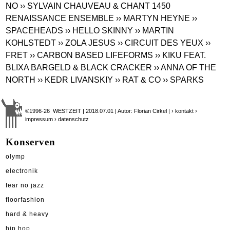
NO
›› SYLVAIN CHAUVEAU & CHANT 1450
RENAISSANCE ENSEMBLE
›› MARTYN HEYNE
››
SPACEHEADS
›› HELLO SKINNY
›› MARTIN
KOHLSTEDT
›› ZOLA JESUS
›› CIRCUIT DES YEUX
››
FRET
›› CARBON BASED LIFEFORMS
›› KIKU FEAT.
BLIXA BARGELD & BLACK CRACKER
›› ANNA OF THE
NORTH
›› KEDR LIVANSKIY
›› RAT & CO
›› SPARKS
©1996-26 WESTZEIT | 2018.07.01 | Autor: Florian Cirkel |
› kontakt
›
impressum
› datenschutz
Konserven
olymp
electronik
fear no jazz
floorfashion
hard & heavy
hip hop