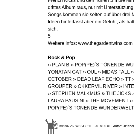
French Kicks und den frühen Simple Mind
drittes Album raus, nur mit Unterstützung
Songs kommen sie selten auf über drei 
Ideen hinterlässt aber ein Gefühl, als h
sich.
5
Weitere Infos:
www.thegardentwins.com
Rock & Pop
›› PLAN B
›› POP(PE)´S TÖNENDE 
YONATAN GAT
›› OUL
›› MIDAS FALL
›
OCTOBER
›› DEAD LEAF ECHO
›› TT
GROUPER
›› OKKERVIL RIVER
›› IN
›› STEPHEN MALKMUS & THE JICKS
LAURA PAUSINI
›› THE MOVEMENT
›
POP(PE)´S TÖNENDE WUNDERWELT
©1996-26 WESTZEIT | 2018.05.01 | Autor: Ulf Knei