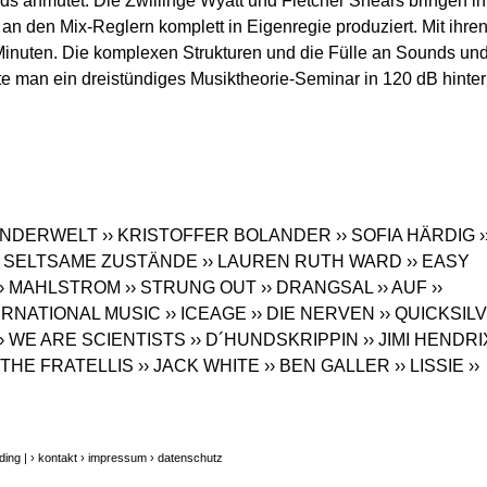
s anmutet. Die Zwillinge Wyatt und Fletcher Shears bringen ih
 an den Mix-Reglern komplett in Eigenregie produziert. Mit ihre
Minuten. Die komplexen Strukturen und die Fülle an Sounds un
ätte man ein dreistündiges Musiktheorie-Seminar in 120 dB hinter
WUNDERWELT
›› KRISTOFFER BOLANDER
›› SOFIA HÄRDIG
›
› SELTSAME ZUSTÄNDE
›› LAUREN RUTH WARD
›› EASY
›› MAHLSTROM
›› STRUNG OUT
›› DRANGSAL
›› AUF
››
TERNATIONAL MUSIC
›› ICEAGE
›› DIE NERVEN
›› QUICKSIL
›› WE ARE SCIENTISTS
›› D´HUNDSKRIPPIN
›› JIMI HENDRI
› THE FRATELLIS
›› JACK WHITE
›› BEN GALLER
›› LISSIE
››
ding |
› kontakt
› impressum
› datenschutz