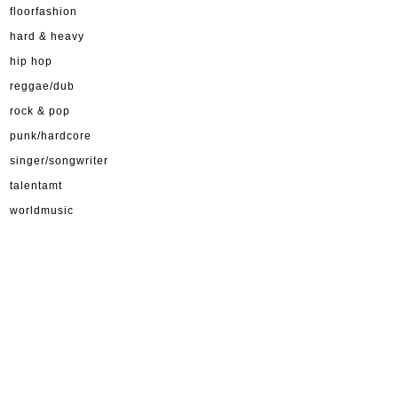
floorfashion
hard & heavy
hip hop
reggae/dub
rock & pop
punk/hardcore
singer/songwriter
talentamt
worldmusic