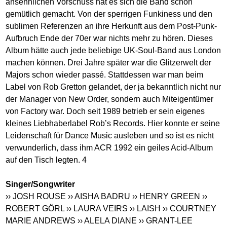
ansehnlichen Vorschuss hat es sich die Band schön
gemütlich gemacht. Von der sperrigen Funkiness und den
sublimen Referenzen an ihre Herkunft aus dem Post-Punk-
Aufbruch Ende der 70er war nichts mehr zu hören. Dieses
Album hätte auch jede beliebige UK-Soul-Band aus London
machen können. Drei Jahre später war die Glitzerwelt der
Majors schon wieder passé. Stattdessen war man beim
Label von Rob Gretton gelandet, der ja bekanntlich nicht nur
der Manager von New Order, sondern auch Miteigentümer
von Factory war. Doch seit 1989 betrieb er sein eigenes
kleines Liebhaberlabel Rob’s Records. Hier konnte er seine
Leidenschaft für Dance Music ausleben und so ist es nicht
verwunderlich, dass ihm ACR 1992 ein geiles Acid-Album
auf den Tisch legten. 4
Singer/Songwriter
›› JOSH ROUSE
›› AISHA BADRU
›› HENRY GREEN
››
ROBERT GÖRL
›› LAURA VEIRS
›› LAISH
›› COURTNEY
MARIE ANDREWS
›› ALELA DIANE
›› GRANT-LEE