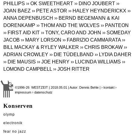
PHILLIPS
›› OK SWEETHEART
›› DINO JOUBERT
››
JOAN BAEZ
›› PETE ASTOR
›› HALEY HEYNDERICKX
››
ANNA DEPENBUSCH
›› BERND BEGEMANN & KAI
DORENKAMP
›› THOM AND THE WOLVES
›› PANTEON
›› FIRST AID KIT
›› TONY, CARO AND JOHN
›› SOMEDAY
JACOB
›› MARY LORSON
›› FABRIZIO CAMMARATA
››
BILL MACKAY & RYLEY WALKER
›› CHRIS BROKAW
››
ADRIAN CROWLEY
›› DIE TÜDELBAND
›› LYDIA DAHER
›› DIE MAUSIS
›› JOE HENRY
›› LUCINDA WILLIAMS
››
LOMOND CAMPBELL
›› JOSH RITTER
©1996-26 WESTZEIT | 2018.05.01 | Autor: Dennis Behle |
› kontakt
›
impressum
› datenschutz
Konserven
olymp
electronik
fear no jazz