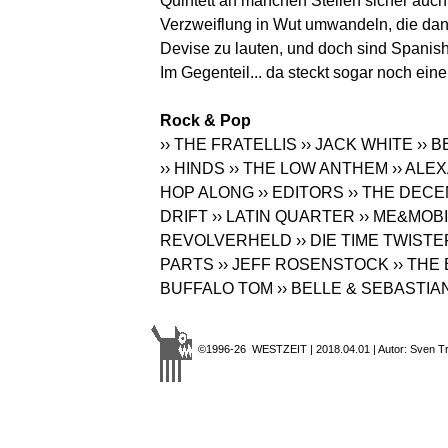
Quintett an manchen Stellen sicher auc
Verzweiflung in Wut umwandeln, die dann
Devise zu lauten, und doch sind Spanish
Im Gegenteil... da steckt sogar noch ei
Rock & Pop
›› THE FRATELLIS
›› JACK WHITE
›› 
›› HINDS
›› THE LOW ANTHEM
›› AL
HOP ALONG
›› EDITORS
›› THE DEC
DRIFT
›› LATIN QUARTER
›› ME&MOBI
REVOLVERHELD
›› DIE TIME TWIST
PARTS
›› JEFF ROSENSTOCK
›› TH
BUFFALO TOM
›› BELLE & SEBASTIA
©1996-26 WESTZEIT | 2018.04.01 | Autor: Sven T