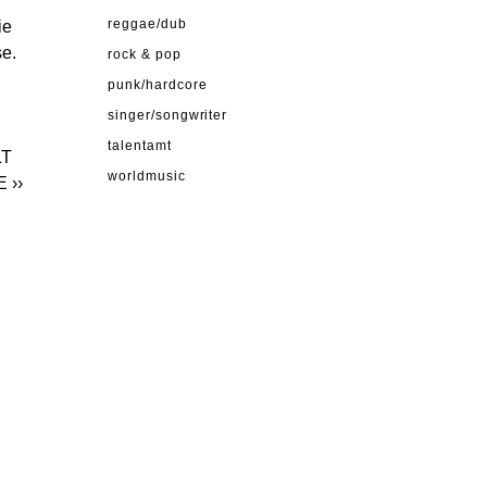
ie
reggae/dub
se.
rock & pop
punk/hardcore
singer/songwriter
talentamt
LT
worldmusic
E
››