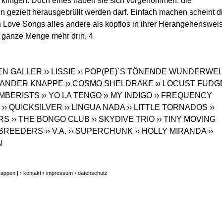
h klingen. Doch eines haben sie sich vorgenommen: die
 gezielt herausgebrüllt werden darf. Einfach machen scheint d
 Love Songs alles andere als kopflos in ihrer Herangehenswei
ne ganze Menge mehr drin. 4
BEN GALLER
›› LISSIE
›› POP(PE)´S TÖNENDE WUNDERWE
EXANDER KNAPPE
›› COSMO SHELDRAKE
›› LOCUST FUDG
EMBERISTS
›› YO LA TENGO
›› MY INDIGO
›› FREQUENCY
›› QUICKSILVER
›› LINGUA NADA
›› LITTLE TORNADOS
››
ERS
›› THE BONGO CLUB
›› SKYDIVE TRIO
›› TINY MOVING
E BREEDERS
›› V.A.
›› SUPERCHUNK
›› HOLLY MIRANDA
››
N
rappen |
› kontakt
› impressum
› datenschutz