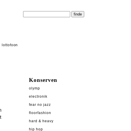
lottofoon
Konserven
olymp
electronik
fear no jazz
h
floorfashion
t
hard & heavy
hip hop