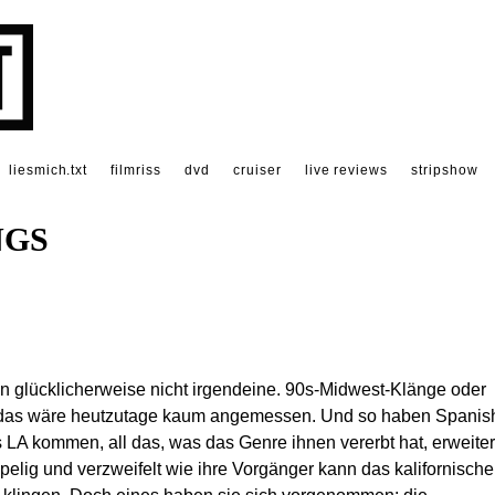
liesmich.txt
filmriss
dvd
cruiser
live reviews
stripshow
NGS
 glücklicherweise nicht irgendeine. 90s-Midwest-Klänge oder
, das wäre heutzutage kaum angemessen. Und so haben Spanis
LA kommen, all das, was das Genre ihnen vererbt hat, erweiter
pelig und verzweifelt wie ihre Vorgänger kann das kalifornische