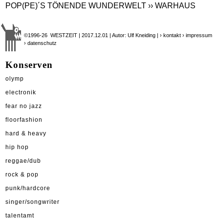
POP(PE)´S TÖNENDE WUNDERWELT
›› WARHAUS
©1996-26 WESTZEIT | 2017.12.01 | Autor: Ulf Kneiding |
› kontakt
› impressum
› datenschutz
Konserven
olymp
electronik
fear no jazz
floorfashion
hard & heavy
hip hop
reggae/dub
rock & pop
punk/hardcore
singer/songwriter
talentamt