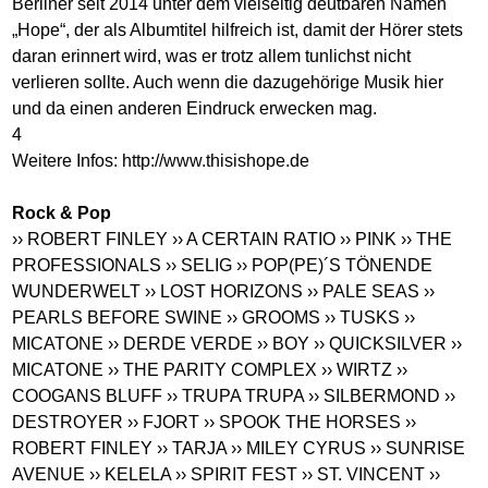
Berliner seit 2014 unter dem vielseitig deutbaren Namen
„Hope“, der als Albumtitel hilfreich ist, damit der Hörer stets
daran erinnert wird, was er trotz allem tunlichst nicht
verlieren sollte. Auch wenn die dazugehörige Musik hier
und da einen anderen Eindruck erwecken mag.
4
Weitere Infos:
http://www.thisishope.de
Rock & Pop
›› ROBERT FINLEY
›› A CERTAIN RATIO
›› PINK
›› THE
PROFESSIONALS
›› SELIG
›› POP(PE)´S TÖNENDE
WUNDERWELT
›› LOST HORIZONS
›› PALE SEAS
››
PEARLS BEFORE SWINE
›› GROOMS
›› TUSKS
››
MICATONE
›› DERDE VERDE
›› BOY
›› QUICKSILVER
››
MICATONE
›› THE PARITY COMPLEX
›› WIRTZ
››
COOGANS BLUFF
›› TRUPA TRUPA
›› SILBERMOND
››
DESTROYER
›› FJORT
›› SPOOK THE HORSES
››
ROBERT FINLEY
›› TARJA
›› MILEY CYRUS
›› SUNRISE
AVENUE
›› KELELA
›› SPIRIT FEST
›› ST. VINCENT
››