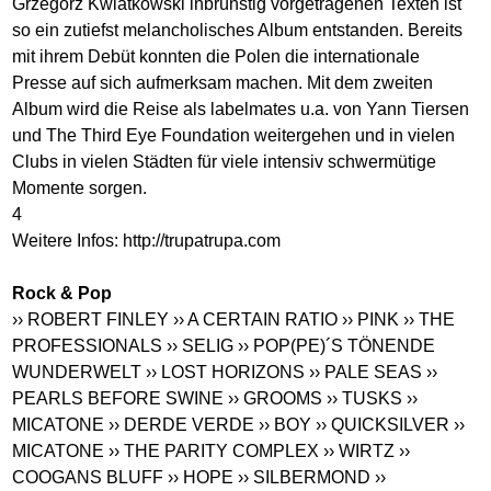
Grzegorz Kwiatkowski inbrünstig vorgetragenen Texten ist
so ein zutiefst melancholisches Album entstanden. Bereits
mit ihrem Debüt konnten die Polen die internationale
Presse auf sich aufmerksam machen. Mit dem zweiten
Album wird die Reise als labelmates u.a. von Yann Tiersen
und The Third Eye Foundation weitergehen und in vielen
Clubs in vielen Städten für viele intensiv schwermütige
Momente sorgen.
4
Weitere Infos:
http://trupatrupa.com
Rock & Pop
›› ROBERT FINLEY
›› A CERTAIN RATIO
›› PINK
›› THE
PROFESSIONALS
›› SELIG
›› POP(PE)´S TÖNENDE
WUNDERWELT
›› LOST HORIZONS
›› PALE SEAS
››
PEARLS BEFORE SWINE
›› GROOMS
›› TUSKS
››
MICATONE
›› DERDE VERDE
›› BOY
›› QUICKSILVER
››
MICATONE
›› THE PARITY COMPLEX
›› WIRTZ
››
COOGANS BLUFF
›› HOPE
›› SILBERMOND
››