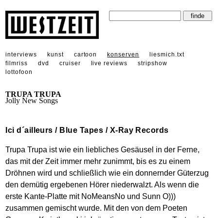
interviews
kunst
cartoon
konserven
liesmich.txt
filmriss
dvd
cruiser
live reviews
stripshow
lottofoon
TRUPA TRUPA
Jolly New Songs
Ici d´ailleurs / Blue Tapes / X-Ray Records
Trupa Trupa ist wie ein liebliches Gesäusel in der Ferne,
das mit der Zeit immer mehr zunimmt, bis es zu einem
Dröhnen wird und schließlich wie ein donnernder Güterzug
den demütig ergebenen Hörer niederwalzt. Als wenn die
erste Kante-Platte mit NoMeansNo und Sunn O)))
zusammen gemischt wurde. Mit den von dem Poeten