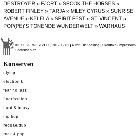
DESTROYER
›› FJORT
›› SPOOK THE HORSES
››
ROBERT FINLEY
›› TARJA
›› MILEY CYRUS
›› SUNRISE
AVENUE
›› KELELA
›› SPIRIT FEST
›› ST. VINCENT
››
POP(PE)´S TÖNENDE WUNDERWELT
›› WARHAUS
©1996-26 WESTZEIT | 2017.12.01 | Autor: Ulf Kneiding |
› kontakt
› impressum
› datenschutz
Konserven
olymp
electronik
fear no jazz
floorfashion
hard & heavy
hip hop
reggae/dub
rock & pop