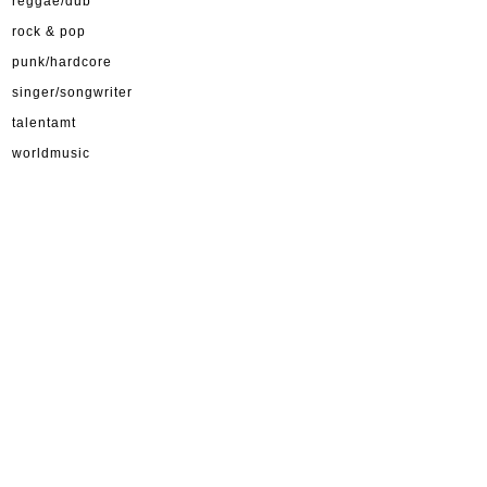
reggae/dub
rock & pop
punk/hardcore
singer/songwriter
talentamt
worldmusic