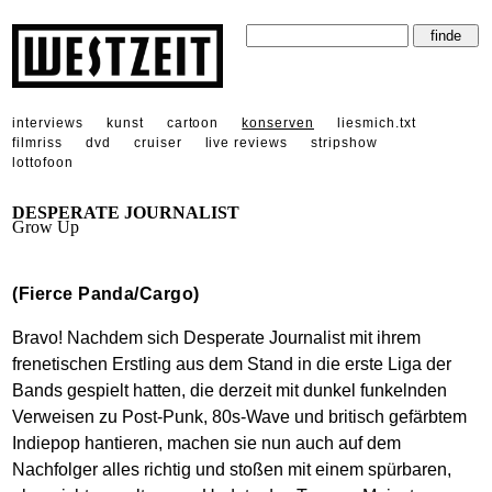
interviews
kunst
cartoon
konserven
liesmich.txt
filmriss
dvd
cruiser
live reviews
stripshow
lottofoon
DESPERATE JOURNALIST
Grow Up
(Fierce Panda/Cargo)
Bravo! Nachdem sich Desperate Journalist mit ihrem
frenetischen Erstling aus dem Stand in die erste Liga der
Bands gespielt hatten, die derzeit mit dunkel funkelnden
Verweisen zu Post-Punk, 80s-Wave und britisch gefärbtem
Indiepop hantieren, machen sie nun auch auf dem
Nachfolger alles richtig und stoßen mit einem spürbaren,