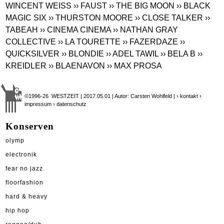
WINCENT WEISS
›› FAUST
›› THE BIG MOON
›› BLACK
MAGIC SIX
›› THURSTON MOORE
›› CLOSE TALKER
››
TABEAH
›› CINEMA CINEMA
›› NATHAN GRAY
COLLECTIVE
›› LA TOURETTE
›› FAZERDAZE
››
QUICKSILVER
›› BLONDIE
›› ADEL TAWIL
›› BELA B
››
KREIDLER
›› BLAENAVON
›› MAX PROSA
©1996-26 WESTZEIT | 2017.05.01 | Autor: Carsten Wohlfeld |
› kontakt
›
impressum
› datenschutz
Konserven
olymp
electronik
fear no jazz
floorfashion
hard & heavy
hip hop