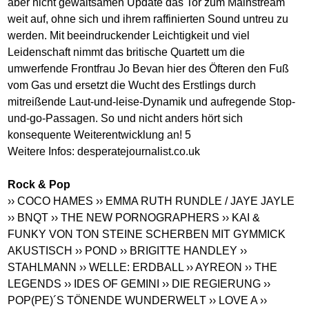
aber nicht gewaltsamen Update das Tor zum Mainstream
weit auf, ohne sich und ihrem raffinierten Sound untreu zu
werden. Mit beeindruckender Leichtigkeit und viel
Leidenschaft nimmt das britische Quartett um die
umwerfende Frontfrau Jo Bevan hier des Öfteren den Fuß
vom Gas und ersetzt die Wucht des Erstlings durch
mitreißende Laut-und-leise-Dynamik und aufregende Stop-
und-go-Passagen. So und nicht anders hört sich
konsequente Weiterentwicklung an! 5
Weitere Infos: desperatejournalist.co.uk
Rock & Pop
›› COCO HAMES
›› EMMA RUTH RUNDLE / JAYE JAYLE
›› BNQT
›› THE NEW PORNOGRAPHERS
›› KAI &
FUNKY VON TON STEINE SCHERBEN MIT GYMMICK
AKUSTISCH
›› POND
›› BRIGITTE HANDLEY
››
STAHLMANN
›› WELLE: ERDBALL
›› AYREON
›› THE
LEGENDS
›› IDES OF GEMINI
›› DIE REGIERUNG
››
POP(PE)´S TÖNENDE WUNDERWELT
›› LOVE A
››