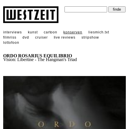
interviews
kunst
cartoon
konserven
liesmich.txt
filmriss
dvd
cruiser
live reviews
stripshow
lottofoon
ORDO ROSARIUS EQUILIBRIO
Vision: Libertine - The Hangman's Triad