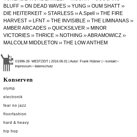
BLUFF
›› ON DEAD WAVES
›› YUNG
›› OUM SHATT
››
DIE HEITERKEIT
›› STARLESS
›› A.Spell
›› THE FIRE
HARVEST
›› LFNT
›› THE INVISIBLE
›› THE LIMINANAS
››
AMBER ARCADES
›› QUICKSILVER
›› MINOR
VICTORIES
›› THRICE
›› NOTHING
›› ABRAMOWICZ
››
MALCOLM MIDDLETON
›› THE LOW ANTHEM
©1996-26 WESTZEIT | 2016.06.01 | Autor: Frank Hübner |
› kontakt
›
impressum
› datenschutz
Konserven
olymp
electronik
fear no jazz
floorfashion
hard & heavy
hip hop