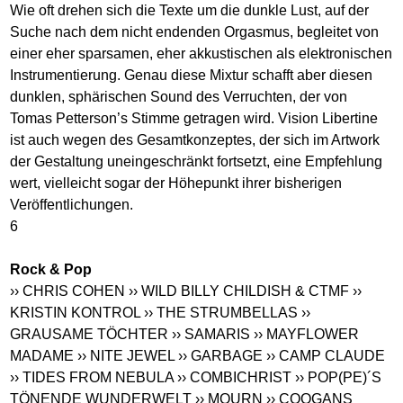
Wie oft drehen sich die Texte um die dunkle Lust, auf der
Suche nach dem nicht endenden Orgasmus, begleitet von
einer eher sparsamen, eher akkustischen als elektronischen
Instrumentierung. Genau diese Mixtur schafft aber diesen
dunklen, sphärischen Sound des Verruchten, der von
Tomas Petterson’s Stimme getragen wird. Vision Libertine
ist auch wegen des Gesamtkonzeptes, der sich im Artwork
der Gestaltung uneingeschränkt fortsetzt, eine Empfehlung
wert, vielleicht sogar der Höhepunkt ihrer bisherigen
Veröffentlichungen.
6
Rock & Pop
›› CHRIS COHEN
›› WILD BILLY CHILDISH & CTMF
››
KRISTIN KONTROL
›› THE STRUMBELLAS
››
GRAUSAME TÖCHTER
›› SAMARIS
›› MAYFLOWER
MADAME
›› NITE JEWEL
›› GARBAGE
›› CAMP CLAUDE
›› TIDES FROM NEBULA
›› COMBICHRIST
›› POP(PE)´S
TÖNENDE WUNDERWELT
›› MOURN
›› COOGANS