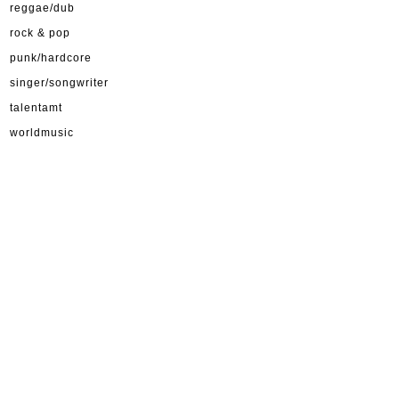
reggae/dub
rock & pop
punk/hardcore
singer/songwriter
talentamt
worldmusic