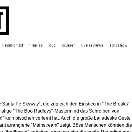
liesmich.txt
filmriss
dvd
cruiser
live reviews
stripshow
 Santa Fe Skyway", die zugleich den Einstieg in "The Breaks"
hemalige "The Boo Radleys"-Mastermind das Schreiben von
 kein bisschen verlernt hat. Auch die große balladeske Geste
illant arrangierte "Mainstream" zeigt. Böse Menschen könnten di