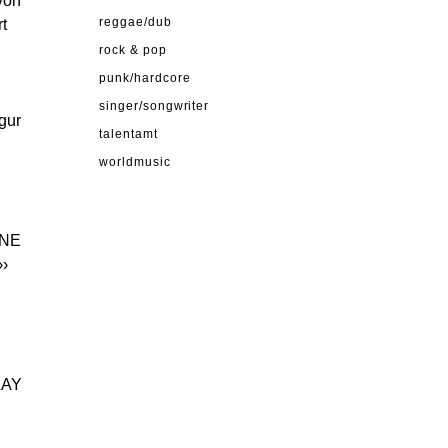
von
rt
reggae/dub
rock & pop
u
punk/hardcore
singer/songwriter
gur
talentamt
worldmusic
NNE
››
LAY