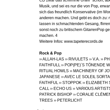
CD zwar das schlimme Urteil "schön, abe
Musik, und sei es nur die von Pop, erwart
sich das freundlich Konservative (im Wo
anderen machen. Und gebt es doch zu: ma
lassen in schmachtenden Gesang, flirren
sonst noch zu britischem GitarrenPop geh
machen. 4
Weitere Infos:
www.tapeterecords.de
Rock & Pop
›› ALLAH-LAS
›› RIVULETS
›› V.A.
›› P
FAITHFULL
›› POP(PE)´S TÖNENDE
RITUAL HOWLS
›› MACHINERY OF JO
JAPANESE
›› AVEC LE SOLEIL SOR
FAITHFUL
›› STOPPOK
›› ELIZABET
CALL
›› ECHO US
›› VARIOUS ARTIST
PATRICK BISHOP
›› CORALIE CLÉME
TREES
›› PETERLICHT