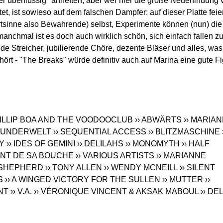
r überflüssig" anheften, aber wer hier die große Neuerfindung 
et, ist sowieso auf dem falschen Dampfer: auf dieser Platte feie
rtsinne also Bewahrende) selbst, Experimente können (nun) die
nchmal ist es doch auch wirklich schön, sich einfach fallen z
de Streicher, jubilierende Chöre, dezente Bläser und alles, was
ört - "The Breaks" würde definitiv auch auf Marina eine gute Fi
HILLIP BOA AND THE VOODOOCLUB
›› ABWÄRTS
›› MARIA
 WUNDERWELT
›› SEQUENTIAL ACCESS
›› BLITZMASCHINE
Y
›› IDES OF GEMINI
›› DELILAHS
›› MONOMYTH
›› HALF
TANT DE SA BOUCHE
›› VARIOUS ARTISTS
›› MARIANNE
H SHEPHERD
›› TONY ALLEN
›› WENDY MCNEILL
›› SILENT
S
›› A WINGED VICTORY FOR THE SULLEN
›› MUTTER
››
NT
›› V.A.
›› VÉRONIQUE VINCENT & AKSAK MABOUL
›› DE