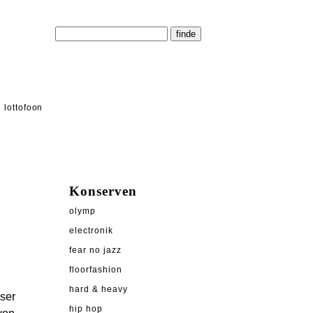
lottofoon
Konserven
olymp
electronik
fear no jazz
floorfashion
hard & heavy
eser
hip hop