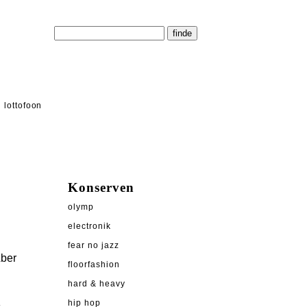
lottofoon
Konserven
olymp
electronik
fear no jazz
Aber
floorfashion
hard & heavy
hip hop