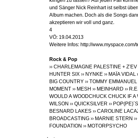
klingen zu lassen? Auf jeden Fall komme
und Sänger Nick Reinhart ist selbst über
Album machen. Doch als die Songs dann 
akzeptieren wir voll und ganz.
4
VÖ: 19.04.2013
Weitere Infos:
http://www.myspace.com/t
Rock & Pop
›› CHARLEMAGNE PALESTINE + Z'EV
HUNTER SIX
›› NYNKE
›› MAÏA VIDAL
BIG COUNTRY
›› TOMMY EMMANUEL
MOMENT
›› MESH
›› MEINHARD
›› R.E
WOULD A WOODCHUCK CHUCK IF 
WILSON
›› QUICKSILVER
›› POP(PE
BESNARD LAKES
›› CAROLINE LACA
BROADCASTING
›› MARNIE STERN
›
FOUNDATION
›› MOTORPSYCHO