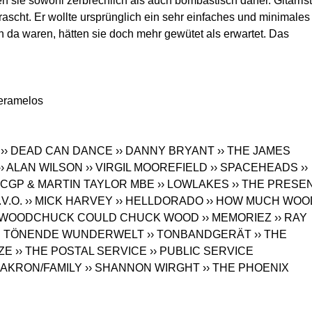
n sie sowohl zerbrechlich als auch bombastisch daher. Gitarrist
rascht. Er wollte ursprünglich ein sehr einfaches und minimales
da waren, hätten sie doch mehr gewütet als erwartet. Das
eramelos
›› DEAD CAN DANCE
›› DANNY BRYANT
›› THE JAMES
›› ALAN WILSON
›› VIRGIL MOOREFIELD
›› SPACEHEADS
››
 CGP & MARTIN TAYLOR MBE
›› LOWLAKES
›› THE PRESE
.V.O.
›› MICK HARVEY
›› HELLDORADO
›› HOW MUCH WOO
A WOODCHUCK COULD CHUCK WOOD
›› MEMORIEZ
›› RAY
)´S TÖNENDE WUNDERWELT
›› TONBANDGERÄT
›› THE
ZE
›› THE POSTAL SERVICE
›› PUBLIC SERVICE
› AKRON/FAMILY
›› SHANNON WIRGHT
›› THE PHOENIX