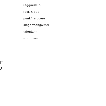
reggae/dub
rock & pop
punk/hardcore
singer/songwriter
talentamt
worldmusic
NT
D