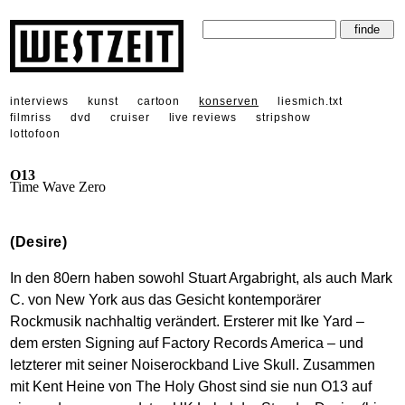
interviews
kunst
cartoon
konserven
liesmich.txt
filmriss
dvd
cruiser
live reviews
stripshow
lottofoon
O13
Time Wave Zero
(Desire)
In den 80ern haben sowohl Stuart Argabright, als auch Mark
C. von New York aus das Gesicht kontemporärer
Rockmusik nachhaltig verändert. Ersterer mit Ike Yard –
dem ersten Signing auf Factory Records America – und
letzterer mit seiner Noiserockband Live Skull. Zusammen
mit Kent Heine von The Holy Ghost sind sie nun O13 auf