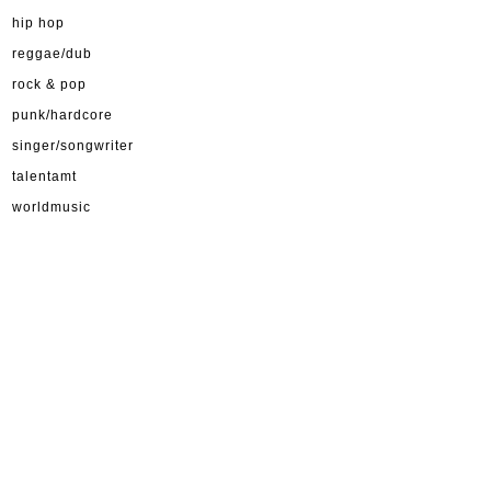
hip hop
reggae/dub
rock & pop
punk/hardcore
singer/songwriter
talentamt
worldmusic