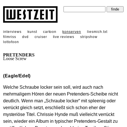
interviews
kunst
cartoon
konserven
liesmich.txt
filmriss
dvd
cruiser
live reviews
stripshow
lottofoon
PRETENDERS
Loose Screw
(Eagle/Edel)
Welche Schraube locker sein soll, wird auch nach
mehrmaligem Hören der neuen Pretenders-Scheibe nicht
deutlich. Wenn man „Schraube locker“ mit spleenig oder
verrückt gleich setzt, erschließt sich schon eher der
mysteriöse Titel. Chrissie Hynde muß vielleicht verrückt
sein, wieder ein Album in typischer Pretenders-Gestalt zu