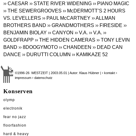
›› CAESAR
›› STATE RIVER WIDENING
›› PIANO MAGIC
›› THE SEWERGROOVES
›› McDERMOTT’S 2 HOURS
VS. LEVELLERS
›› PAUL McCARTNEY
›› ALLMAN
BROTHERS BAND
›› GRANDMOTHERS
›› FIRESIDE
››
BENJAMIN BIOLAY
›› CANYON
›› V.A.
›› V.A.
››
GOLDFRAPP
›› THE HIDDEN CAMERAS
›› TONY LEVIN
BAND
›› 8DOOGYMOTO
›› CHANDEEN
›› DEAD CAN
DANCE
›› DURUTTI COLUMN
›› KAMIKAZE 52
©1996-26 WESTZEIT | 2003.05.01 | Autor: Klaus Hübner |
› kontakt
›
impressum
› datenschutz
Konserven
olymp
electronik
fear no jazz
floorfashion
hard & heavy