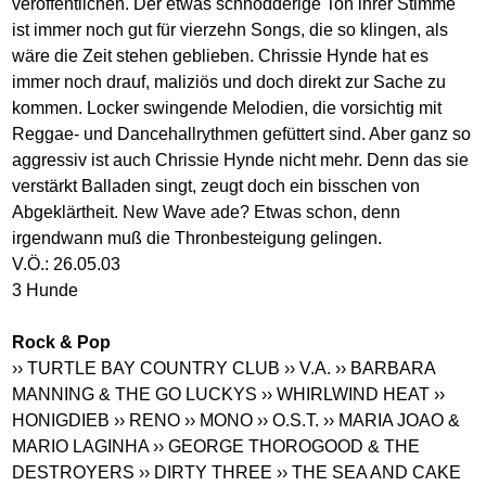
veröffentlichen. Der etwas schnodderige Ton ihrer Stimme
ist immer noch gut für vierzehn Songs, die so klingen, als
wäre die Zeit stehen geblieben. Chrissie Hynde hat es
immer noch drauf, maliziös und doch direkt zur Sache zu
kommen. Locker swingende Melodien, die vorsichtig mit
Reggae- und Dancehallrythmen gefüttert sind. Aber ganz so
aggressiv ist auch Chrissie Hynde nicht mehr. Denn das sie
verstärkt Balladen singt, zeugt doch ein bisschen von
Abgeklärtheit. New Wave ade? Etwas schon, denn
irgendwann muß die Thronbesteigung gelingen.
V.Ö.: 26.05.03
3 Hunde
Rock & Pop
›› TURTLE BAY COUNTRY CLUB
›› V.A.
›› BARBARA
MANNING & THE GO LUCKYS
›› WHIRLWIND HEAT
››
HONIGDIEB
›› RENO
›› MONO
›› O.S.T.
›› MARIA JOAO &
MARIO LAGINHA
›› GEORGE THOROGOOD & THE
DESTROYERS
›› DIRTY THREE
›› THE SEA AND CAKE