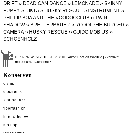
DRIFT
›› DEAD CAN DANCE
›› LEMONADE
›› SKINNY
PUPPY
›› DIKTA
›› HUSKY RESCUE
›› INSTRUMENT
››
PHILLIP BOA AND THE VOODOOCLUB
›› TWIN
SHADOW
›› BRETTERBAUER
›› RODOLPHE BURGER
››
CAMERA
›› HUSKY RESCUE
›› GUIDO MÖBIUS
››
SCHOENHOLZ
©1996-26 WESTZEIT | 2012.08.01 | Autor: Carsten Wohlfeld |
› kontakt
›
impressum
› datenschutz
Konserven
olymp
electronik
fear no jazz
floorfashion
hard & heavy
hip hop