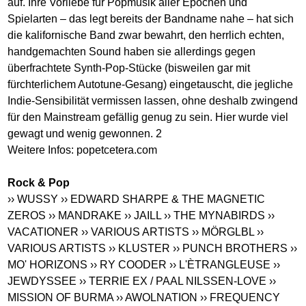
auf. Ihre Vorliebe für Popmusik aller Epochen und
Spielarten – das legt bereits der Bandname nahe – hat sich
die kalifornische Band zwar bewahrt, den herrlich echten,
handgemachten Sound haben sie allerdings gegen
überfrachtete Synth-Pop-Stücke (bisweilen gar mit
fürchterlichem Autotune-Gesang) eingetauscht, die jegliche
Indie-Sensibilität vermissen lassen, ohne deshalb zwingend
für den Mainstream gefällig genug zu sein. Hier wurde viel
gewagt und wenig gewonnen. 2
Weitere Infos: popetcetera.com
Rock & Pop
›› WUSSY
›› EDWARD SHARPE & THE MAGNETIC
ZEROS
›› MANDRAKE
›› JAILL
›› THE MYNABIRDS
››
VACATIONER
›› VARIOUS ARTISTS
›› MÖRGLBL
››
VARIOUS ARTISTS
›› KLUSTER
›› PUNCH BROTHERS
››
MO' HORIZONS
›› RY COODER
›› L'ÈTRANGLEUSE
››
JEWDYSSEE
›› TERRIE EX / PAAL NILSSEN-LOVE
››
MISSION OF BURMA
›› AWOLNATION
›› FREQUENCY