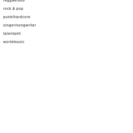
reggae/dub
rock & pop
punk/hardcore
singer/songwriter
talentamt
worldmusic