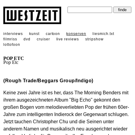
interviews
kunst
cartoon
konserven
liesmich.txt
filmriss
dvd
cruiser
live reviews
stripshow
lottofoon
POP ETC
Pop Etc
(Rough Trade/Beggars Group/Indigo)
Keine zwei Jahre ist es her, dass The Morning Benders mit
ihrem ausgezeichneten Album "Big Echo" gekonnt den
großen Bogen vom melodieverliebten Pop der frühen 60er-
Jahre zum intelligenten Indierock der Gegenwart schlugen.
Jetzt tauchen Christopher Chu und die Seinen unter
anderem Namen und musikalisch neu ausgerichtet wieder