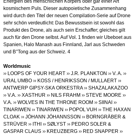
Energien des menschlichen Körpers oder gar einer Art
kosmischem Puls. Dieser autopoietische Zusammenhang
wird durch den Titel der neuen Compilation-Serie auf Drone
sehr schön verdeutlicht: Das Bewusstsein ist sowohl das
Produkt des Drone, als auch sein Erschaffer; gleiches gilt
auch für den Drone selbst. Auf Vol. 1 finden wir Ubeboet aus
Spanien, Halo Manash aus Finnland, Jarl aus Schweden
und B°Tong aus der Schweiz. 4
Worldmusic
›› LOOPS OF YOUR HEART
›› J.R. PLANKTON
›› V. A.
››
URAL UMBO
›› KOSS / HENRIKSSON / MULLAERT
››
ANTWERP GIPSY-SKA ORKESTRA
›› SHAZALAKAZOO
›› V.A.
›› XASTHUR
›› NILS FRAHM
›› STEVE MOORE
››
V.A.
›› WOLVES IN THE THRONE ROOM
›› SIINAI
››
TINARIWEN
›› TINARIWEN
›› POPOL VUH
›› THE HAXAN
CLOAK
›› JÓHANN JÓHANNSSON
›› BORNGRÄBER &
STRÜVER
›› ITHI
›› SØLYST
›› PEDRO SOLER &
GASPAR CLAUS
›› KREUZBERG
›› RED SNAPPER
››