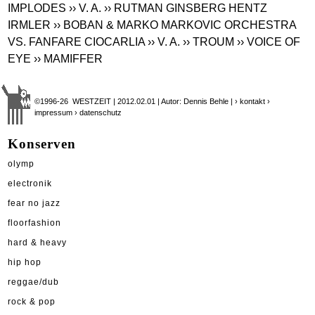
IMPLODES
›› V. A.
›› RUTMAN GINSBERG HENTZ
IRMLER
›› BOBAN & MARKO MARKOVIC ORCHESTRA
VS. FANFARE CIOCARLIA
›› V. A.
›› TROUM
›› VOICE OF
EYE
›› MAMIFFER
©1996-26 WESTZEIT | 2012.02.01 | Autor: Dennis Behle |
› kontakt
›
impressum
› datenschutz
Konserven
olymp
electronik
fear no jazz
floorfashion
hard & heavy
hip hop
reggae/dub
rock & pop