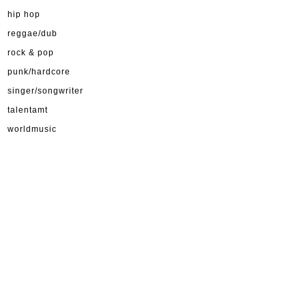
hip hop
reggae/dub
rock & pop
punk/hardcore
singer/songwriter
talentamt
worldmusic