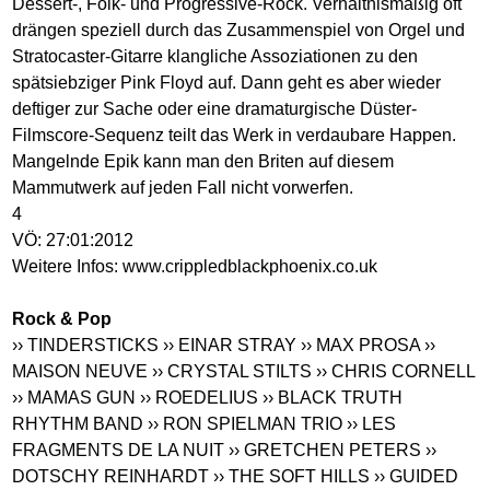
Dessert-, Folk- und Progressive-Rock. Verhältnismäßig oft
drängen speziell durch das Zusammenspiel von Orgel und
Stratocaster-Gitarre klangliche Assoziationen zu den
spätsiebziger Pink Floyd auf. Dann geht es aber wieder
deftiger zur Sache oder eine dramaturgische Düster-
Filmscore-Sequenz teilt das Werk in verdaubare Happen.
Mangelnde Epik kann man den Briten auf diesem
Mammutwerk auf jeden Fall nicht vorwerfen.
4
VÖ: 27:01:2012
Weitere Infos:
www.crippledblackphoenix.co.uk
Rock & Pop
›› TINDERSTICKS
›› EINAR STRAY
›› MAX PROSA
››
MAISON NEUVE
›› CRYSTAL STILTS
›› CHRIS CORNELL
›› MAMAS GUN
›› ROEDELIUS
›› BLACK TRUTH
RHYTHM BAND
›› RON SPIELMAN TRIO
›› LES
FRAGMENTS DE LA NUIT
›› GRETCHEN PETERS
››
DOTSCHY REINHARDT
›› THE SOFT HILLS
›› GUIDED