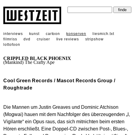
interviews
kunst
cartoon
konserven
liesmich.txt
filmriss
dvd
cruiser
live reviews
stripshow
lottofoon
CRIPPLED BLACK PHOENIX
(Mankind) The Crafty Ape
Cool Green Records / Mascot Records Group /
Roughtrade
Die Mannen um Justin Greaves und Dominic Atchison
(Mogwai) hauen mit dem Nachfolger des überzeugenden „I,
Vigilante“ ein Opus raus, das sich mitnichten beim ersten
Hören erschließt. Eine Doppel-CD zwischen Post-, Blues-,