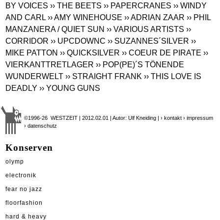
BY VOICES
›› THE BEETS
›› PAPERCRANES
›› WINDY
AND CARL
›› AMY WINEHOUSE
›› ADRIAN ZAAR
›› PHIL
MANZANERA / QUIET SUN
›› VARIOUS ARTISTS
››
CORRIDOR
›› UPCDOWNC
›› SUZANNES´SILVER
››
MIKE PATTON
›› QUICKSILVER
›› COEUR DE PIRATE
››
VIERKANTTRETLAGER
›› POP(PE)´S TÖNENDE
WUNDERWELT
›› STRAIGHT FRANK
›› THIS LOVE IS
DEADLY
›› YOUNG GUNS
©1996-26 WESTZEIT | 2012.02.01 | Autor: Ulf Kneiding |
› kontakt
› impressum
› datenschutz
Konserven
olymp
electronik
fear no jazz
floorfashion
hard & heavy