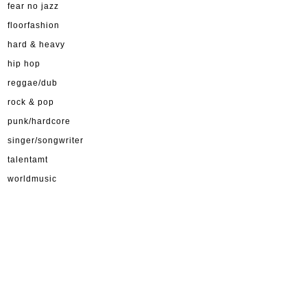
fear no jazz
floorfashion
hard & heavy
hip hop
reggae/dub
rock & pop
punk/hardcore
singer/songwriter
talentamt
worldmusic