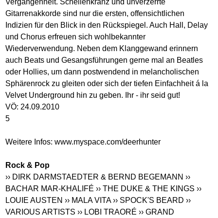
Vergangenheit. Schellenkranz und unverzerrte
Gitarrenakkorde sind nur die ersten, offensichtlichen
Indizien für den Blick in den Rückspiegel. Auch Hall, Delay
und Chorus erfreuen sich wohlbekannter
Wiederverwendung. Neben dem Klanggewand erinnern
auch Beats und Gesangsführungen gerne mal an Beatles
oder Hollies, um dann postwendend in melancholischen
Sphärenrock zu gleiten oder sich der tiefen Einfachheit á la
Velvet Underground hin zu geben. Ihr - ihr seid gut!
VÖ: 24.09.2010
5
Weitere Infos:
www.myspace.com/deerhunter
Rock & Pop
›› DIRK DARMSTAEDTER & BERND BEGEMANN
››
BACHAR MAR-KHALIFÉ
›› THE DUKE & THE KINGS
››
LOUIE AUSTEN
›› MALA VITA
›› SPOCK'S BEARD
››
VARIOUS ARTISTS
›› LOBI TRAORÉ
›› GRAND