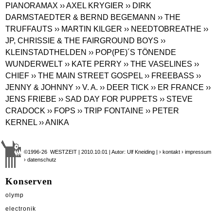
PIANORAMAX
›› AXEL KRYGIER
›› DIRK
DARMSTAEDTER & BERND BEGEMANN
›› THE
TRUFFAUTS
›› MARTIN KILGER
›› NEEDTOBREATHE
››
JP, CHRISSIE & THE FAIRGROUND BOYS
››
KLEINSTADTHELDEN
›› POP(PE)´S TÖNENDE
WUNDERWELT
›› KATE PERRY
›› THE VASELINES
››
CHIEF
›› THE MAIN STREET GOSPEL
›› FREEBASS
››
JENNY & JOHNNY
›› V. A.
›› DEER TICK
›› ER FRANCE
››
JENS FRIEBE
›› SAD DAY FOR PUPPETS
›› STEVE
CRADOCK
›› FOPS
›› TRIP FONTAINE
›› PETER
KERNEL
›› ANIKA
©1996-26 WESTZEIT | 2010.10.01 | Autor: Ulf Kneiding |
› kontakt
› impressum
› datenschutz
Konserven
olymp
electronik