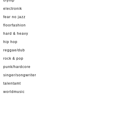
olymp
electronik
fear no jazz
floorfashion
hard & heavy
hip hop
reggae/dub
rock & pop
punk/hardcore
singer/songwriter
talentamt
worldmusic