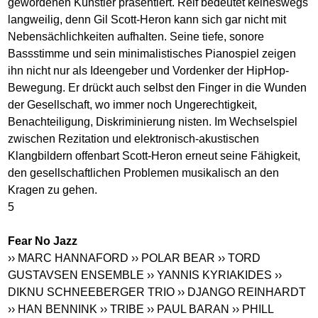
gewordenen Künstler präsentiert. Reif bedeutet keineswegs
langweilig, denn Gil Scott-Heron kann sich gar nicht mit
Nebensächlichkeiten aufhalten. Seine tiefe, sonore
Bassstimme und sein minimalistisches Pianospiel zeigen
ihn nicht nur als Ideengeber und Vordenker der HipHop-
Bewegung. Er drückt auch selbst den Finger in die Wunden
der Gesellschaft, wo immer noch Ungerechtigkeit,
Benachteiligung, Diskriminierung nisten. Im Wechselspiel
zwischen Rezitation und elektronisch-akustischen
Klangbildern offenbart Scott-Heron erneut seine Fähigkeit,
den gesellschaftlichen Problemen musikalisch an den
Kragen zu gehen.
5
Fear No Jazz
›› MARC HANNAFORD
›› POLAR BEAR
›› TORD
GUSTAVSEN ENSEMBLE
›› YANNIS KYRIAKIDES
››
DIKNU SCHNEEBERGER TRIO
›› DJANGO REINHARDT
›› HAN BENNINK
›› TRIBE
›› PAUL BARAN
›› PHILL