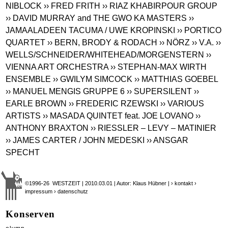
NIBLOCK
›› FRED FRITH
›› RIAZ KHABIRPOUR GROUP
›› DAVID MURRAY and THE GWO KA MASTERS
››
JAMAALADEEN TACUMA / UWE KROPINSKI
›› PORTICO
QUARTET
›› BERN, BRODY & RODACH
›› NÖRZ
›› V.A.
››
WELLS/SCHNEIDER/WHITEHEAD/MORGENSTERN
››
VIENNA ART ORCHESTRA
›› STEPHAN-MAX WIRTH
ENSEMBLE
›› GWILYM SIMCOCK
›› MATTHIAS GOEBEL
›› MANUEL MENGIS GRUPPE 6
›› SUPERSILENT
››
EARLE BROWN
›› FREDERIC RZEWSKI
›› VARIOUS
ARTISTS
›› MASADA QUINTET feat. JOE LOVANO
››
ANTHONY BRAXTON
›› RIESSLER – LEVY – MATINIER
›› JAMES CARTER / JOHN MEDESKI
›› ANSGAR
SPECHT
©1996-26 WESTZEIT | 2010.03.01 | Autor: Klaus Hübner |
› kontakt
›
impressum
› datenschutz
Konserven