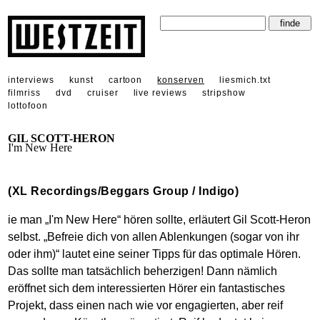
interviews
kunst
cartoon
konserven
liesmich.txt
filmriss
dvd
cruiser
live reviews
stripshow
lottofoon
GIL SCOTT-HERON
I'm New Here
(XL Recordings/Beggars Group / Indigo)
ie man „I'm New Here“ hören sollte, erläutert Gil Scott-Heron
selbst. „Befreie dich von allen Ablenkungen (sogar von ihr
oder ihm)“ lautet eine seiner Tipps für das optimale Hören.
Das sollte man tatsächlich beherzigen! Dann nämlich
eröffnet sich dem interessierten Hörer ein fantastisches
Projekt, dass einen nach wie vor engagierten, aber reif