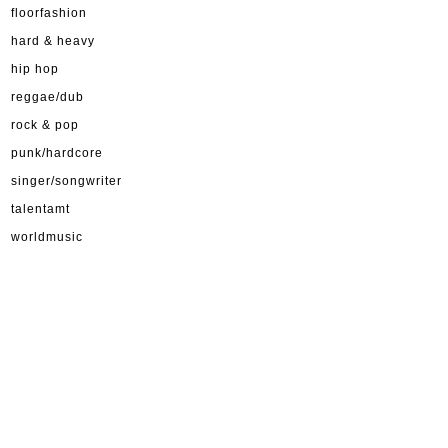
floorfashion
hard & heavy
hip hop
reggae/dub
rock & pop
punk/hardcore
singer/songwriter
talentamt
worldmusic