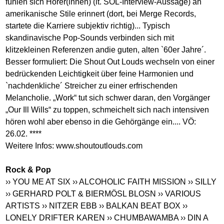
fühlen sich Hörer(innen) (lt. SOL-Interview-Aussage) an
amerikanische Stile erinnert (dort, bei Merge Records,
startete die Karriere subjektiv richtig)... Typisch
skandinavische Pop-Sounds verbinden sich mit
klitzekleinen Referenzen andie guten, alten `60er Jahre´.
Besser formuliert: Die Shout Out Louds wechseln von einer
bedrückenden Leichtigkeit über feine Harmonien und
`nachdenkliche´ Streicher zu einer erfrischenden
Melancholie. „Work“ tut sich schwer daran, den Vorgänger
„Our Ill Wills“ zu toppen, schmeichelt sich nach intensiven
hören wohl aber ebenso in die Gehörgänge ein.... VÖ:
26.02. ****
Weitere Infos:
www.shoutoutlouds.com
Rock & Pop
›› YOU ME AT SIX
›› ALCOHOLIC FAITH MISSION
›› SILLY
›› GERHARD POLT & BIERMÖSL BLOSN
›› VARIOUS
ARTISTS
›› NITZER EBB
›› BALKAN BEAT BOX
››
LONELY DRIFTER KAREN
›› CHUMBAWAMBA
›› DIN A