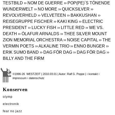
TESTBILD
›› NOM DE GUERRE
›› POP(PE)´S TÖNENDE
WUNDERWELT
›› NO MORE
›› QUICKSILVER
››
REVOLVERHELD
›› VELVETEEN
›› BAKKUSHAN
››
REISEGRUPPE FISCHER
›› KAKI KING
›› ELECTRIC
PRESIDENT
›› LUCKY FISH
›› LITTLE RED
›› WE VS.
DEATH
›› ÓLAFUR ARNALDS
›› THEE SILVER MOUNT
ZION MEMORIAL ORCHESTRA
›› NOISE CAPITAL
›› THE
VERMIN POETS
›› ALKALINE TRIO
›› ENNO BUNGER
››
ERIK SUMO BAND
›› DAG FÖR DAG
›› DAG FÖR DAG
››
BILLY AND THE FIRM
©1996-26 WESTZEIT | 2010.03.01 | Autor: Ralf G. Poppe |
› kontakt
›
impressum
› datenschutz
Konserven
olymp
electronik
fear no jazz