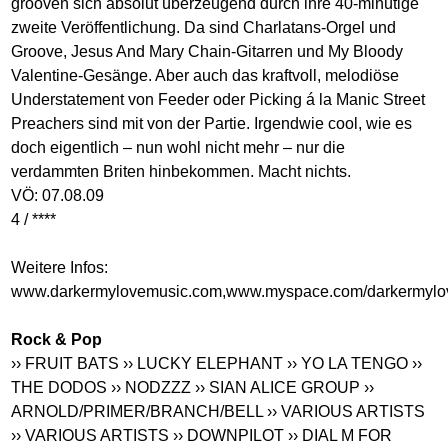
grooven sich absolut überzeugend durch ihre 40-minütige
zweite Veröffentlichung. Da sind Charlatans-Orgel und
Groove, Jesus And Mary Chain-Gitarren und My Bloody
Valentine-Gesänge. Aber auch das kraftvoll, melodiöse
Understatement von Feeder oder Picking á la Manic Street
Preachers sind mit von der Partie. Irgendwie cool, wie es
doch eigentlich – nun wohl nicht mehr – nur die
verdammten Briten hinbekommen. Macht nichts.
VÖ: 07.08.09
4 / ****
Weitere Infos:
www.darkermylovemusic.com
,
www.myspace.com/darkermylo
Rock & Pop
›› FRUIT BATS
›› LUCKY ELEPHANT
›› YO LA TENGO
››
THE DODOS
›› NODZZZ
›› SIAN ALICE GROUP
››
ARNOLD/PRIMER/BRANCH/BELL
›› VARIOUS ARTISTS
›› VARIOUS ARTISTS
›› DOWNPILOT
›› DIAL M FOR