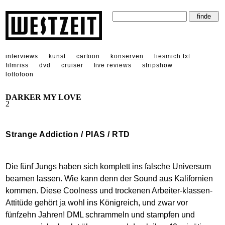
interviews
kunst
cartoon
konserven
liesmich.txt
filmriss
dvd
cruiser
live reviews
stripshow
lottofoon
DARKER MY LOVE
2
Strange Addiction / PIAS / RTD
Die fünf Jungs haben sich komplett ins falsche Universum
beamen lassen. Wie kann denn der Sound aus Kalifornien
kommen. Diese Coolness und trockenen Arbeiter-klassen-
Attitüde gehört ja wohl ins Königreich, und zwar vor
fünfzehn Jahren! DML schrammeln und stampfen und