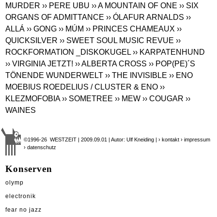
MURDER
›› PERE UBU
›› A MOUNTAIN OF ONE
›› SIX
ORGANS OF ADMITTANCE
›› ÓLAFUR ARNALDS
››
ALLÁ
›› GONG
›› MÚM
›› PRINCES CHAMEAUX
››
QUICKSILVER
›› SWEET SOUL MUSIC REVUE
››
ROCKFORMATION _DISKOKUGEL
›› KARPATENHUND
›› VIRGINIA JETZT!
›› ALBERTA CROSS
›› POP(PE)´S
TÖNENDE WUNDERWELT
›› THE INVISIBLE
›› ENO
MOEBIUS ROEDELIUS / CLUSTER & ENO
››
KLEZMOFOBIA
›› SOMETREE
›› MEW
›› COUGAR
››
WAINES
©1996-26 WESTZEIT | 2009.09.01 | Autor: Ulf Kneiding |
› kontakt
› impressum
› datenschutz
Konserven
olymp
electronik
fear no jazz