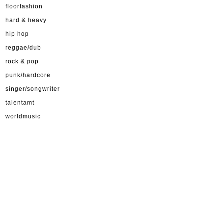
floorfashion
hard & heavy
hip hop
reggae/dub
rock & pop
punk/hardcore
singer/songwriter
talentamt
worldmusic