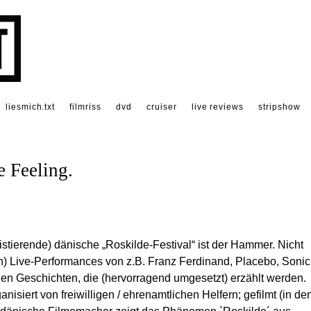
liesmich.txt
filmriss
dvd
cruiser
live reviews
stripshow
e Feeling.
stierende) dänische „Roskilde-Festival“ ist der Hammer. Nicht
n) Live-Performances von z.B. Franz Ferdinand, Placebo, Sonic
en Geschichten, die (hervorragend umgesetzt) erzählt werden.
nisiert von freiwilligen / ehrenamtlichen Helfern; gefilmt (in de