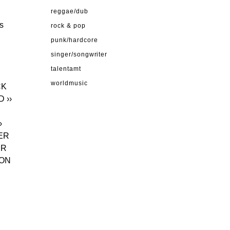
reggae/dub
s
rock & pop
punk/hardcore
singer/songwriter
talentamt
worldmusic
CK
D
››
›
TER
ER
SON