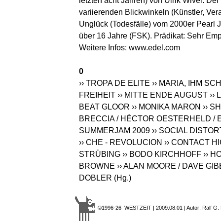
letzten acht Jahren) von Ulrik Wivel. D
variierenden Blickwinkeln (Künstler, Vera
Unglück (Todesfälle) vom 2000er Pearl Ja
über 16 Jahre (FSK). Prädikat: Sehr Empf
Weitere Infos:
www.edel.com
0
›› TROPA DE ELITE
›› MARIA, IHM SC
FREIHEIT
›› MITTE ENDE AUGUST
››
BEAT GLOOR
›› MONIKA MARON
›› 
BRECCIA / HÉCTOR OESTERHELD / 
SUMMERJAM 2009
›› SOCIAL DISTOR
›› CHE - REVOLUCION
›› CONTACT H
STRÜBING
›› BODO KIRCHHOFF
›› H
BROWNE
›› ALAN MOORE / DAVE GI
DOBLER (Hg.)
©1996-26 WESTZEIT | 2009.08.01 | Autor: Ralf G.