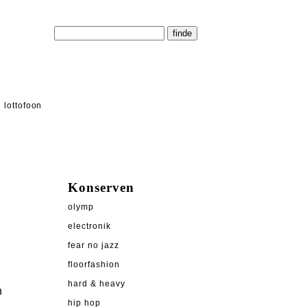
lottofoon
Konserven
olymp
electronik
fear no jazz
floorfashion
hard & heavy
n
hip hop