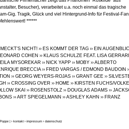
er dänische Filmemacher zeigt das Phänomen `Roskilde´ aus
nstalter, Besucher), verarbeitet u.a. noch einmal das tragische
m-Gig. Tragik, Glück und viel Hintergrund-Info für Festival-Fan
ehlenswert! ******
HMECKT'S NICHT!
›› ES KOMMT DER TAG
›› EIN AUGENBLI
 LEONARD COHEN
›› KLAUS SCHULZE FEAT. LISA GERRAR
SHEILA MYSOREKAR
›› NICK YAPP
›› MOBY
›› ALBERTO
ENRIQUE BRECCIA
›› FRED VARGAS / EDMOND BAUDOIN
›
TION
›› GEORG WEYERS-ROJAS
›› GRANT GEE
›› SILVES
IGH
›› CROSSING OVER
›› HOME
›› KIRSTEN FUCHS/VOLK
OLLOW SKAI
›› ROSENSTOLZ
›› DOUGLAS ADAMS
›› JACK
BBONS
›› ART SPIEGELMANN
›› ASHLEY KAHN
›› FRANZ
 Poppe |
› kontakt
› impressum
› datenschutz