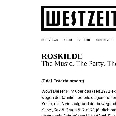
interviews
kunst
cartoon
konserven
ROSKILDE
The Music. The Party. Th
(Edel Entertainment)
Wow! Dieser Film über das (seit 1971 exi
wegen der (ähnlich bereits oft gesehene
Youth, etc. Nein, aufgrund der bewegend
Kurz: „Sex & Drugs & R´n´R“, jährlich orga