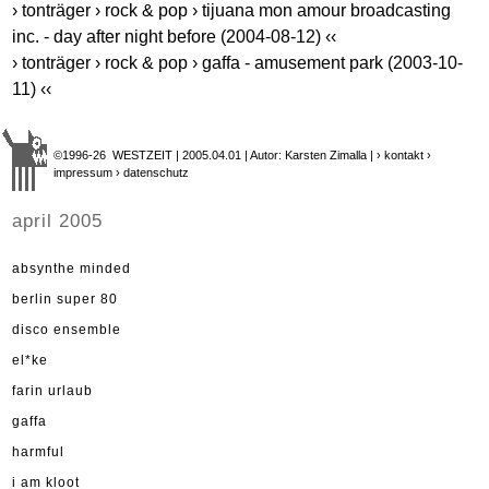
› tonträger › rock & pop › tijuana mon amour broadcasting
inc. - day after night before (2004-08-12) ‹‹
› tonträger › rock & pop › gaffa - amusement park (2003-10-
11) ‹‹
©1996-26 WESTZEIT | 2005.04.01 | Autor: Karsten Zimalla |
› kontakt
›
impressum
› datenschutz
april 2005
absynthe minded
berlin super 80
disco ensemble
el*ke
farin urlaub
gaffa
harmful
i am kloot