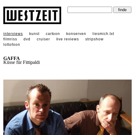
interviews
kunst
cartoon
konserven
liesmich.txt
filmriss
dvd
cruiser
live reviews
stripshow
lottofoon
GAFFA
Küsse für Fittipaldi