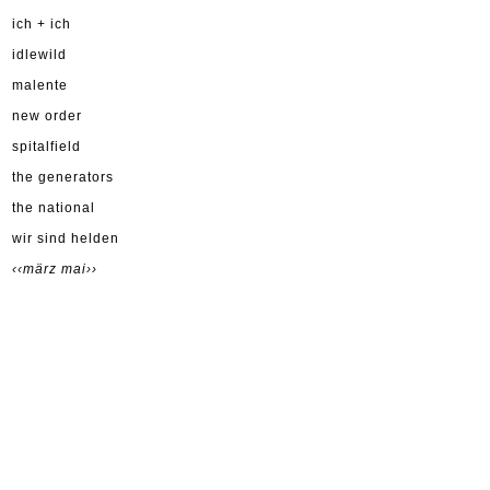
ich + ich
idlewild
malente
new order
spitalfield
the generators
the national
wir sind helden
‹‹märz
mai››