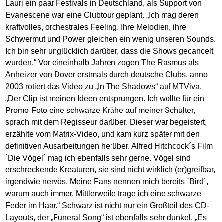
Lauri ein paar Festivals in Deutschland, als Support von
Evanescene war eine Clubtour geplant. „Ich mag deren
kraftvolles, orchestrales Feeling. Ihre Melodien, ihre
Schwermut und Power gleichen ein wenig unseren Sounds.
Ich bin sehr unglücklich darüber, dass die Shows gecancelt
wurden.“ Vor eineinhalb Jahren zogen The Rasmus als
Anheizer von Dover erstmals durch deutsche Clubs, anno
2003 rotiert das Video zu „In The Shadows“ auf MTViva.
„Der Clip ist meinen Ideen entsprungen. Ich wollte für ein
Promo-Foto eine schwarze Krähe auf meiner Schulter,
sprach mit dem Regisseur darüber. Dieser war begeistert,
erzählte vom Matrix-Video, und kam kurz später mit den
definitiven Ausarbeitungen herüber. Alfred Hitchcock´s Film
`Die Vögel´ mag ich ebenfalls sehr gerne. Vögel sind
erschreckende Kreaturen, sie sind nicht wirklich (er)greifbar,
irgendwie nervös. Meine Fans nennen mich bereits `Bird´,
warum auch immer. Mittlerweile trage ich eine schwarze
Feder im Haar.“ Schwarz ist nicht nur ein Großteil des CD-
Layouts, der „Funeral Song“ ist ebenfalls sehr dunkel. „Es