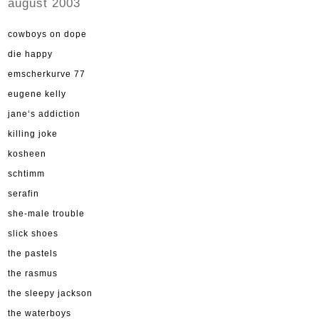
august 2003
cowboys on dope
die happy
emscherkurve 77
eugene kelly
jane‘s addiction
killing joke
kosheen
schtimm
serafin
she-male trouble
slick shoes
the pastels
the rasmus
the sleepy jackson
the waterboys