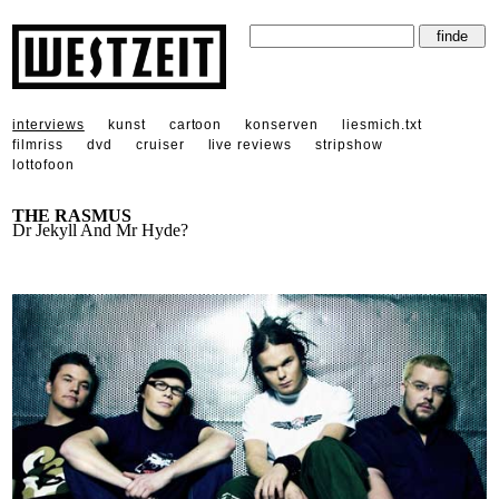
interviews
kunst
cartoon
konserven
liesmich.txt
filmriss
dvd
cruiser
live reviews
stripshow
lottofoon
THE RASMUS
Dr Jekyll And Mr Hyde?