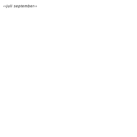
‹‹juli
september››