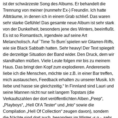
ist der schwärzeste Song des Albums. Er behandelt die
Trennung von meiner (nunmehr Ex-) Freundin. Ich hatte
Albträume, in denen ich in einem Grab schlief. Das waren
sehr starke Gefühle! Das gesamte neue Album ist sehr stark
von der Dunkelheit, besonders jene des Winters, beeinflußt.
Es ist so Romantisch, irgendwie auf seine Art
Melancholisch. Auf `Time To Burn´spielen wir Gitarren-Riffs,
wie sie Black Sabbath hatten. Sehr heavy! Der Text spiegelt
die derzeitige Situation der Band wider. Den Druck, dem wir
standhalten müßen. Viele Leute folgen mir bis zu meinem
Haus. Das bringt den Kopf zum explodieren. Andererseits
liebe ich die Menschen, möchte sie z.B. in einer Bar treffen,
mich austauschen, Feedback erhalten zu unserer Musik. Ich
liebe und hasse sie gleichzeitig.“ In Finnland sind Lauri und
seine Mannen nicht nur seit langem Topstars (die
Verkaufszahlen der dort veröffentlichten Alben „Peep“,
„Playboys“, „Hell Of A Tester“ und „Into“ sowie die
Compilation „Hell Of Collection“ zeugen davon), sondern
die Nächte sind dort auch, besonders im Winter -s.o.-, sehr