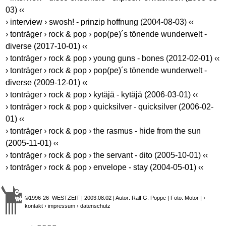
03) ‹‹
› interview › swosh! - prinzip hoffnung (2004-08-03) ‹‹
› tonträger › rock & pop › pop(pe)´s tönende wunderwelt -
diverse (2017-10-01) ‹‹
› tonträger › rock & pop › young guns - bones (2012-02-01) ‹‹
› tonträger › rock & pop › pop(pe)´s tönende wunderwelt -
diverse (2009-12-01) ‹‹
› tonträger › rock & pop › kytäjä - kytäjä (2006-03-01) ‹‹
› tonträger › rock & pop › quicksilver - quicksilver (2006-02-
01) ‹‹
› tonträger › rock & pop › the rasmus - hide from the sun
(2005-11-01) ‹‹
› tonträger › rock & pop › the servant - dito (2005-10-01) ‹‹
› tonträger › rock & pop › envelope - stay (2004-05-01) ‹‹
©1996-26 WESTZEIT | 2003.08.02 | Autor: Ralf G. Poppe | Foto: Motor |
›
kontakt
› impressum
› datenschutz