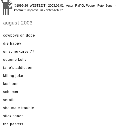
©1996-26 WESTZEIT | 2003.08.01 | Autor: Ralf G. Poppe | Foto: Sony |
›
kontakt
› impressum
› datenschutz
august 2003
cowboys on dope
die happy
emscherkurve 77
eugene kelly
jane‘s addiction
killing joke
kosheen
schtimm
serafin
she-male trouble
slick shoes
the pastels