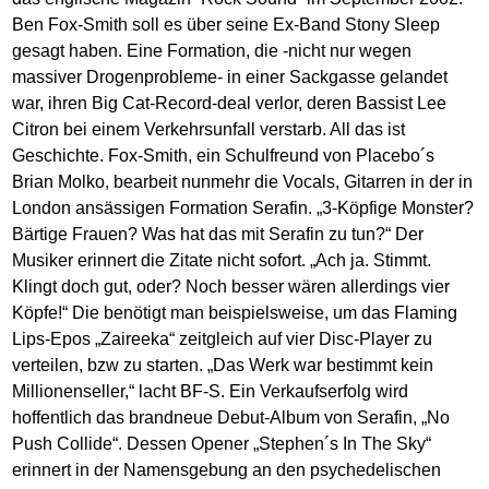
Ben Fox-Smith soll es über seine Ex-Band Stony Sleep
gesagt haben. Eine Formation, die -nicht nur wegen
massiver Drogenprobleme- in einer Sackgasse gelandet
war, ihren Big Cat-Record-deal verlor, deren Bassist Lee
Citron bei einem Verkehrsunfall verstarb. All das ist
Geschichte. Fox-Smith, ein Schulfreund von Placebo´s
Brian Molko, bearbeit nunmehr die Vocals, Gitarren in der in
London ansässigen Formation Serafin. „3-Köpfige Monster?
Bärtige Frauen? Was hat das mit Serafin zu tun?“ Der
Musiker erinnert die Zitate nicht sofort. „Ach ja. Stimmt.
Klingt doch gut, oder? Noch besser wären allerdings vier
Köpfe!“ Die benötigt man beispielsweise, um das Flaming
Lips-Epos „Zaireeka“ zeitgleich auf vier Disc-Player zu
verteilen, bzw zu starten. „Das Werk war bestimmt kein
Millionenseller,“ lacht BF-S. Ein Verkaufserfolg wird
hoffentlich das brandneue Debut-Album von Serafin, „No
Push Collide“. Dessen Opener „Stephen´s In The Sky“
erinnert in der Namensgebung an den psychedelischen