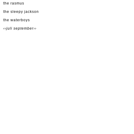
the rasmus
the sleepy jackson
the waterboys
‹‹juli
september››