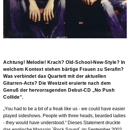
Achtung! Melodie! Krach? Old-School-New-Style? In
welchem Kontext stehen bärtige Frauen zu Serafin?
Was verbindet das Quartett mit der aktuellen
Gitarren-Acts? Die Westzeit eruierte nach dem
Genuß der hervorragenden Debut-CD „No Push
Collide“.
„You had to be a bit of a freak like us - we could have easier
played sideshows. People with three heads, bearded ladies
- they would have understood.“ Dieses Statement druckte
das englische Magazin `Rock Sound´ im September 2002.