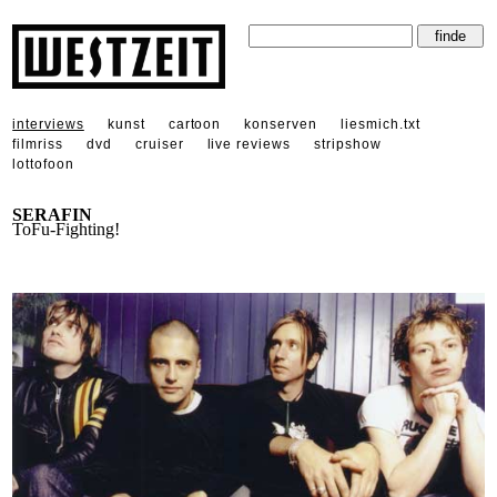
interviews
kunst
cartoon
konserven
liesmich.txt
filmriss
dvd
cruiser
live reviews
stripshow
lottofoon
SERAFIN
ToFu-Fighting!