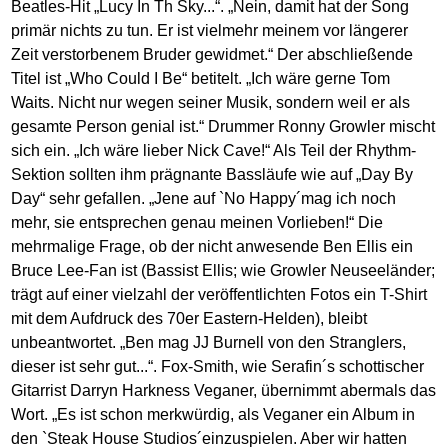
Beatles-Hit „Lucy In Th Sky...“. „Nein, damit hat der Song
primär nichts zu tun. Er ist vielmehr meinem vor längerer
Zeit verstorbenem Bruder gewidmet.“ Der abschließende
Titel ist „Who Could I Be“ betitelt. „Ich wäre gerne Tom
Waits. Nicht nur wegen seiner Musik, sondern weil er als
gesamte Person genial ist.“ Drummer Ronny Growler mischt
sich ein. „Ich wäre lieber Nick Cave!“ Als Teil der Rhythm-
Sektion sollten ihm prägnante Bassläufe wie auf „Day By
Day“ sehr gefallen. „Jene auf `No Happy´mag ich noch
mehr, sie entsprechen genau meinen Vorlieben!“ Die
mehrmalige Frage, ob der nicht anwesende Ben Ellis ein
Bruce Lee-Fan ist (Bassist Ellis; wie Growler Neuseeländer;
trägt auf einer vielzahl der veröffentlichten Fotos ein T-Shirt
mit dem Aufdruck des 70er Eastern-Helden), bleibt
unbeantwortet. „Ben mag JJ Burnell von den Stranglers,
dieser ist sehr gut...“. Fox-Smith, wie Serafin´s schottischer
Gitarrist Darryn Harkness Veganer, übernimmt abermals das
Wort. „Es ist schon merkwürdig, als Veganer ein Album in
den `Steak House Studios´einzuspielen. Aber wir hatten