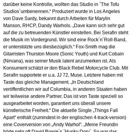
darüber keine Kontrolle, wollten das Studio in `The Tofu
Studios´umbenennen.“ Produziert wurde in Los Angeles
von Dave Sardy, bekannt durch Arbeiten für Marylin
Manson, RHCP, Dandy Warhols. „Dave kann sich sehr gut
auf die zu betreuenden Künstler einstellen. Bei Serafin steht
die Musik im Vordergrund. Wir sind eine Rock´n´Roll-Band,
er unterstützte uns diesbezüglich.“ Fox-Smith mag die
Gitarristen Thurston Moore (Sonic Youth) und Kurt Cobain
(Nirvana), was seiner Musik latent anzumerken ist. Als
Konsument schätzt er den Black Rebel Motorcycle Club. Mit
Serafin supportete er u.a. JJ 72, Muse. Letztere haben mit
Taste das gleiche Management. „In Deutschland
veröffentlichen wir auf Columbia, in anderen Staaten haben
wir teilweise andere Partner. Das ist von Taste speziell so
ausgearbeitet worden, garantiert uns überall unsere
künstlerische Freiheit.“ Die aktuelle Single „Things Fall
Apart“ enthält (zumindest in der englischen 4-track-version)
eine Coverversion von „Andy Warhol“. „Meine Freundin
hörte sehr oft David Bowie´s `Hunky Dory´. So war das