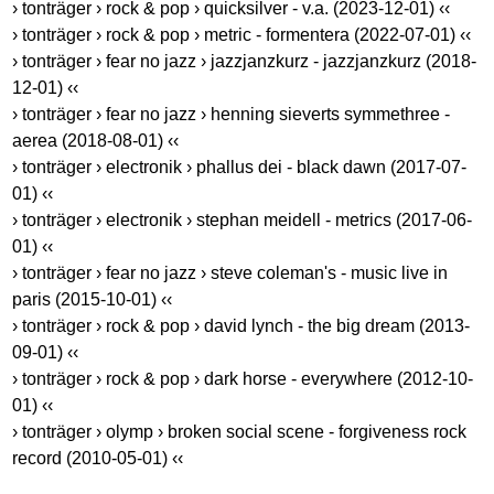
› tonträger › rock & pop › quicksilver - v.a. (2023-12-01) ‹‹
› tonträger › rock & pop › metric - formentera (2022-07-01) ‹‹
› tonträger › fear no jazz › jazzjanzkurz - jazzjanzkurz (2018-
12-01) ‹‹
› tonträger › fear no jazz › henning sieverts symmethree -
aerea (2018-08-01) ‹‹
› tonträger › electronik › phallus dei - black dawn (2017-07-
01) ‹‹
› tonträger › electronik › stephan meidell - metrics (2017-06-
01) ‹‹
› tonträger › fear no jazz › steve coleman's - music live in
paris (2015-10-01) ‹‹
› tonträger › rock & pop › david lynch - the big dream (2013-
09-01) ‹‹
› tonträger › rock & pop › dark horse - everywhere (2012-10-
01) ‹‹
› tonträger › olymp › broken social scene - forgiveness rock
record (2010-05-01) ‹‹