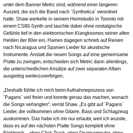
unter dem Banner Metric sind, während einer längeren
Auszeit, die sich die Band nach ´Synthetica´ verordnet
hatte. Shaw werkelte in seinem Heimstudio in Toronto mit
einem CS80-Synth und tauchte dabei ohne nostalgische
Gefühle tief in den elektronischen Klangkosmos seiner alten
Helden der 80er ein, Haines dagegen schrieb auf Reisen
nach Nicaragua und Spanien Lieder für akustische
Instrumente. Anstatt die neuen Songs auf eine gemeinsame
Platte zu zwingen, entschieden sich Metric dann allerdings,
die unterschiedlichen Ansätze auf zwei separaten Alben
ausgiebig weiterzuverfolgen.
„Deshalb fühlte ich mich beim Aufnahmeprozess von
´Pagans´ viel freier und konnte genau das machen, wonach
die Songs verlangten“, verrät Shaw. „Es gibt auf ´Pagans´
Lieder, die vollkommen ohne Gitarre, Bass und Schlagzeug
auskommen. Das habe ich mir nur erlaubt, weil ich wusste,
dass es auf der nächsten Platte Songs komplett ohne
Elektronik – ohne Click-Track, ohne Drumcomputer, ohne