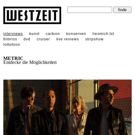
interviews
kunst
cartoon
konserven
liesmich.txt
filmriss
dvd
cruiser
live reviews
stripshow
lottofoon
METRIC
Entdecke die Möglichkeiten