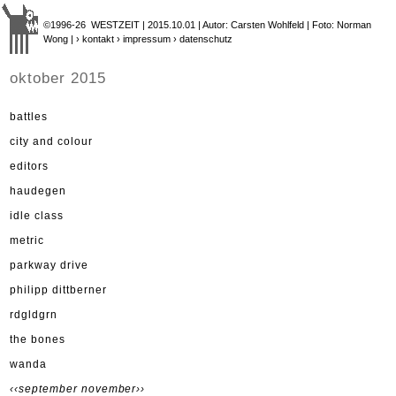
©1996-26 WESTZEIT | 2015.10.01 | Autor: Carsten Wohlfeld | Foto: Norman
Wong |
› kontakt
› impressum
› datenschutz
oktober 2015
battles
city and colour
editors
haudegen
idle class
metric
parkway drive
philipp dittberner
rdgldgrn
the bones
wanda
‹‹september
november››