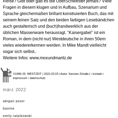
Reise? Gibt oder gab es die ÜberSchwester jemals? Viele
Fragen in diesem klugen und in Aufbau, Szenarium und
Sprache gleichermaßen brillant konstruierten Buch, das mit
seinem feinen Satz und den beiden farbigen Lesebändchen
auch gestalterisch und (buch)handwerklich aus der
üblichen Massenware herausragt. "Kaisergabel" ist ein
Roman, in dem (nicht nur) Westdeutsche in ihren 50ern
vieles wiedererkennen werden. In Mike Mandt vielleicht
sogar sich selbst..
Weitere Infos:
www.moxundmaritz.de
©1996-26 WESTZEIT | 2022.03.03 | Autor: Karsten Zimalla |
› kontakt
›
impressum
› datenschutz
märz 2022
abigail assor
banine
emily rataikowski