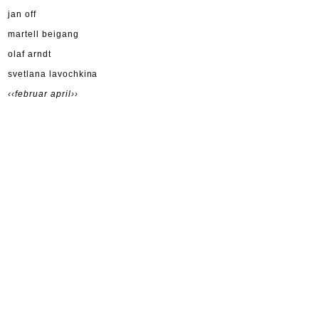
jan off
martell beigang
olaf arndt
svetlana lavochkina
‹‹februar
april››