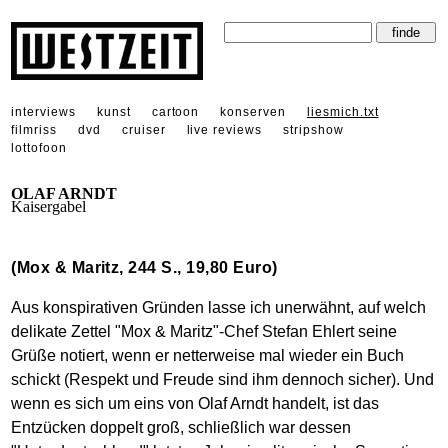
interviews
kunst
cartoon
konserven
liesmich.txt
filmriss
dvd
cruiser
live reviews
stripshow
lottofoon
OLAF ARNDT
Kaisergabel
(Mox & Maritz, 244 S., 19,80 Euro)
Aus konspirativen Gründen lasse ich unerwähnt, auf welch
delikate Zettel "Mox & Maritz"-Chef Stefan Ehlert seine
Grüße notiert, wenn er netterweise mal wieder ein Buch
schickt (Respekt und Freude sind ihm dennoch sicher). Und
wenn es sich um eins von Olaf Arndt handelt, ist das
Entzücken doppelt groß, schließlich war dessen