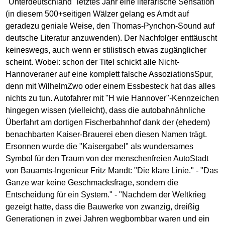
"Unterdeutschland" letztes Jahr eine literarische Sensation
(in diesem 500+seitigen Wälzer gelang es Arndt auf
geradezu geniale Weise, den Thomas-Pynchon-Sound auf
deutsche Literatur anzuwenden). Der Nachfolger enttäuscht
keineswegs, auch wenn er stilistisch etwas zugänglicher
scheint. Wobei: schon der Titel schickt alle Nicht-
Hannoveraner auf eine komplett falsche AssoziationsSpur,
denn mit WilhelmZwo oder einem Essbesteck hat das alles
nichts zu tun. Autofahrer mit "H wie Hannover"-Kennzeichen
hingegen wissen (vielleicht), dass die autobahnähnliche
Überfahrt am dortigen Fischerbahnhof dank der (ehedem)
benachbarten Kaiser-Brauerei eben diesen Namen trägt.
Ersonnen wurde die "Kaisergabel" als wundersames
Symbol für den Traum von der menschenfreien AutoStadt
von Bauamts-Ingenieur Fritz Mandt: "Die klare Linie." - "Das
Ganze war keine Geschmacksfrage, sondern die
Entscheidung für ein System." - "Nachdem der Weltkrieg
gezeigt hatte, dass die Bauwerke von zwanzig, dreißig
Generationen in zwei Jahren wegbombbar waren und ein