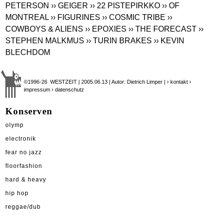
PETERSON
›› GEIGER
›› 22 PISTEPIRKKO
›› OF
MONTREAL
›› FIGURINES
›› COSMIC TRIBE
››
COWBOYS & ALIENS
›› EPOXIES
›› THE FORECAST
››
STEPHEN MALKMUS
›› TURIN BRAKES
›› KEVIN
BLECHDOM
©1996-26 WESTZEIT | 2005.06.13 | Autor: Dietrich Limper |
› kontakt
›
impressum
› datenschutz
Konserven
olymp
electronik
fear no jazz
floorfashion
hard & heavy
hip hop
reggae/dub