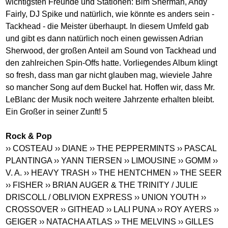
wichtigsten Freunde und Stationen: Bim Sherman, Andy
Fairly, DJ Spike und natürlich, wie könnte es anders sein -
Tackhead - die Meister überhaupt. In diesem Umfeld gab
und gibt es dann natürlich noch einen gewissen Adrian
Sherwood, der großen Anteil am Sound von Tackhead und
den zahlreichen Spin-Offs hatte. Vorliegendes Album klingt
so fresh, dass man gar nicht glauben mag, wieviele Jahre
so mancher Song auf dem Buckel hat. Hoffen wir, dass Mr.
LeBlanc der Musik noch weitere Jahrzente erhalten bleibt.
Ein Großer in seiner Zunft! 5
Rock & Pop
›› COSTEAU
›› DIANE
›› THE PEPPERMINTS
›› PASCAL
PLANTINGA
›› YANN TIERSEN
›› LIMOUSINE
›› GOMM
››
V. A.
›› HEAVY TRASH
›› THE HENTCHMEN
›› THE SEER
›› FISHER
›› BRIAN AUGER & THE TRINITY / JULIE
DRISCOLL / OBLIVION EXPRESS
›› UNION YOUTH
››
CROSSOVER
›› GITHEAD
›› LALI PUNA
›› ROY AYERS
››
GEIGER
›› NATACHA ATLAS
›› THE MELVINS
›› GILLES