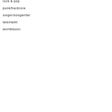
rock & pop
punk/hardcore
singer/songwriter
talentamt
worldmusic