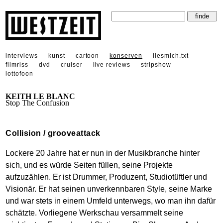
interviews
kunst
cartoon
konserven
liesmich.txt
filmriss
dvd
cruiser
live reviews
stripshow
lottofoon
KEITH LE BLANC
Stop The Confusion
Collision / grooveattack
Lockere 20 Jahre hat er nun in der Musikbranche hinter
sich, und es würde Seiten füllen, seine Projekte
aufzuzählen. Er ist Drummer, Produzent, Studiotüftler und
Visionär. Er hat seinen unverkennbaren Style, seine Marke
und war stets in einem Umfeld unterwegs, wo man ihn dafür
schätzte. Vorliegene Werkschau versammelt seine