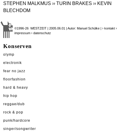
STEPHEN MALKMUS
›› TURIN BRAKES
›› KEVIN
BLECHDOM
©1996-26 WESTZEIT | 2005.06.01 | Autor: Manuel Schülke |
› kontakt
›
impressum
› datenschutz
Konserven
olymp
electronik
fear no jazz
floorfashion
hard & heavy
hip hop
reggae/dub
rock & pop
punk/hardcore
singer/songwriter