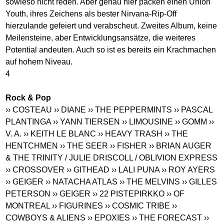
sowieso nicht reden. Aber genau hier packen einen Union
Youth, ihres Zeichens als bester Nirvana-Rip-Off
hierzulande gefeiert und verabscheut. Zweites Album, keine
Meilensteine, aber Entwicklungsansätze, die weiteres
Potential andeuten. Auch so ist es bereits ein Krachmachen
auf hohem Niveau.
4
Rock & Pop
›› COSTEAU
›› DIANE
›› THE PEPPERMINTS
›› PASCAL
PLANTINGA
›› YANN TIERSEN
›› LIMOUSINE
›› GOMM
››
V. A.
›› KEITH LE BLANC
›› HEAVY TRASH
›› THE
HENTCHMEN
›› THE SEER
›› FISHER
›› BRIAN AUGER
& THE TRINITY / JULIE DRISCOLL / OBLIVION EXPRESS
›› CROSSOVER
›› GITHEAD
›› LALI PUNA
›› ROY AYERS
›› GEIGER
›› NATACHA ATLAS
›› THE MELVINS
›› GILLES
PETERSON
›› GEIGER
›› 22 PISTEPIRKKO
›› OF
MONTREAL
›› FIGURINES
›› COSMIC TRIBE
››
COWBOYS & ALIENS
›› EPOXIES
›› THE FORECAST
››