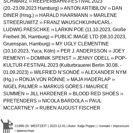
SCHWARZ
›› REEPERBAHN-FESTIVAL 2023
(20.-23.09.2023 Hamburg)
›› ANTON ARTIBILOV
›› DAN
DINER (Hrsg.)
›› HARALD HAARMANN
›› MARLENE
STREERUWITZ
›› FRANZ WAUSCHKUHN/CARL-
LUDWIG PAESCHKE
›› LARKIN POE (11.10.2023, Große
Freiheit 36, Hamburg)
›› PUBLIC IMAGE LTD (08.10.2023,
Gruenspan, Hamburg)
›› MY UGLY CLEMENTINE
(10.10.2023, Yuca, Köln)
›› PER J. ANDERSSON
›› JOEY
REMENYI
›› DOMINIK SPENST
›› JENNY ODELL
›› POP-
KULTUR-FESTIVAL 2023 (Kulturbrauerei Berlin 30.08. -
01.09.2023)
›› WILFRIED N’SONDÉ
›› ALEXANDER NYM
(Hg.)
›› RONJA VON RÖNNE
›› MAJA HADERLAP
››
NIGEL PALMER
›› MARKUS GÖRES / MAURICE
SUMMEN
›› JILL HARDENER
›› BLOOD RED SHOES
››
PRETENDERS
›› NICOLA BARDOLA
›› PAUL
MCCARTNEY
›› RUBEN AUGUST FISCHER
©1996-26 WESTZEIT | 2023.12.01 | Autor: Katja Poppe |
› kontakt
› impressum
› datenschutz