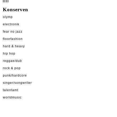
Konserven
olymp
electronik
fear no jazz
floorfashion
hard & heavy
hip hop
reggae/dub
rock & pop
punk/hardcore
singer/songwriter
talentamt
worldmusic