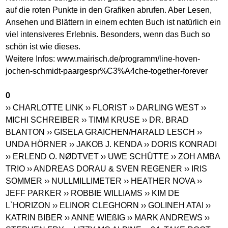
auf die roten Punkte in den Grafiken abrufen. Aber Lesen,
Ansehen und Blättern in einem echten Buch ist natürlich ein
viel intensiveres Erlebnis. Besonders, wenn das Buch so
schön ist wie dieses.
Weitere Infos:
www.mairisch.de/programm/line-hoven-
jochen-schmidt-paargespr%C3%A4che-together-forever
0
›› CHARLOTTE LINK
›› FLORIST
›› DARLING WEST
››
MICHI SCHREIBER
›› TIMM KRUSE
›› DR. BRAD
BLANTON
›› GISELA GRAICHEN/HARALD LESCH
››
UNDA HÖRNER
›› JAKOB J. KENDA
›› DORIS KONRADI
›› ERLEND O. NØDTVET
›› UWE SCHÜTTE
›› ZOH AMBA
TRIO
›› ANDREAS DORAU & SVEN REGENER
›› IRIS
SOMMER
›› NULLMILLIMETER
›› HEATHER NOVA
››
JEFF PARKER
›› ROBBIE WILLIAMS
›› KIM DE
L`HORIZON
›› ELINOR CLEGHORN
›› GOLINEH ATAI
››
KATRIN BIBER
›› ANNE WIEßIG
›› MARK ANDREWS
››