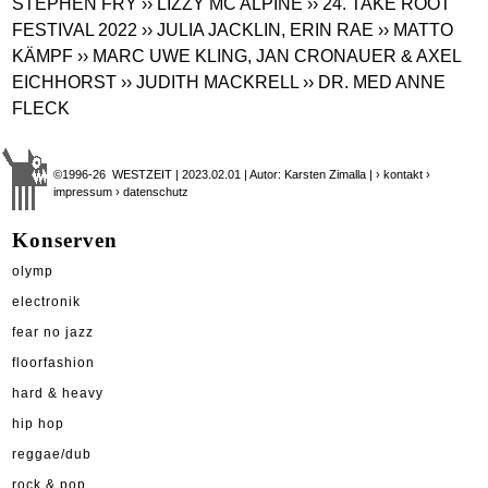
STEPHEN FRY
›› LIZZY MC ALPINE
›› 24. TAKE ROOT
FESTIVAL 2022
›› JULIA JACKLIN, ERIN RAE
›› MATTO
KÄMPF
›› MARC UWE KLING, JAN CRONAUER & AXEL
EICHHORST
›› JUDITH MACKRELL
›› DR. MED ANNE
FLECK
©1996-26 WESTZEIT | 2023.02.01 | Autor: Karsten Zimalla |
› kontakt
›
impressum
› datenschutz
Konserven
olymp
electronik
fear no jazz
floorfashion
hard & heavy
hip hop
reggae/dub
rock & pop