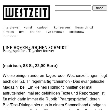
interviews
kunst
cartoon
konserven
liesmich.txt
filmriss
dvd
cruiser
live reviews
stripshow
lottofoon
LINE HOVEN / JOCHEN SCHMIDT
Paargespräche - Together forever
(mairisch, 88 S., 22,00 Euro)
Wie so einigen anderen Tages- oder Wochenzeitungen liegt
auch der "ZEIT" regelmäßig "chrismon - Das evangelische
Magazin" bei. Ein kleines Highlight inmitten der mal
aufrüttelnden, mal arg gefühligen Texte und Reportagen ist
für mich darin immer die Rubrik "Paargespräche", deren
Bild/Text-Dialoge hier nun in einem Sammelband (übrigens