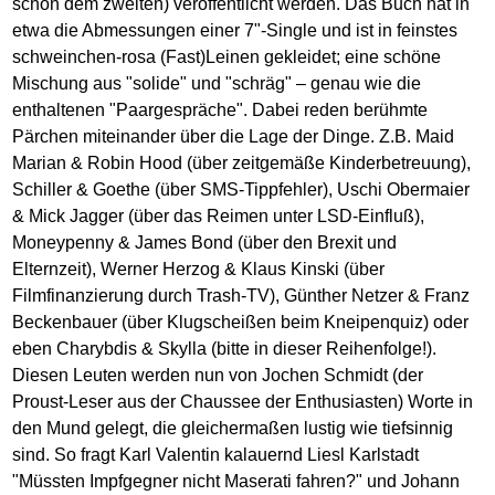
schon dem zweiten) veröffentlicht werden. Das Buch hat in
etwa die Abmessungen einer 7"-Single und ist in feinstes
schweinchen-rosa (Fast)Leinen gekleidet; eine schöne
Mischung aus "solide" und "schräg" – genau wie die
enthaltenen "Paargespräche". Dabei reden berühmte
Pärchen miteinander über die Lage der Dinge. Z.B. Maid
Marian & Robin Hood (über zeitgemäße Kinderbetreuung),
Schiller & Goethe (über SMS-Tippfehler), Uschi Obermaier
& Mick Jagger (über das Reimen unter LSD-Einfluß),
Moneypenny & James Bond (über den Brexit und
Elternzeit), Werner Herzog & Klaus Kinski (über
Filmfinanzierung durch Trash-TV), Günther Netzer & Franz
Beckenbauer (über Klugscheißen beim Kneipenquiz) oder
eben Charybdis & Skylla (bitte in dieser Reihenfolge!).
Diesen Leuten werden nun von Jochen Schmidt (der
Proust-Leser aus der Chaussee der Enthusiasten) Worte in
den Mund gelegt, die gleichermaßen lustig wie tiefsinnig
sind. So fragt Karl Valentin kalauernd Liesl Karlstadt
"Müssten Impfgegner nicht Maserati fahren?" und Johann