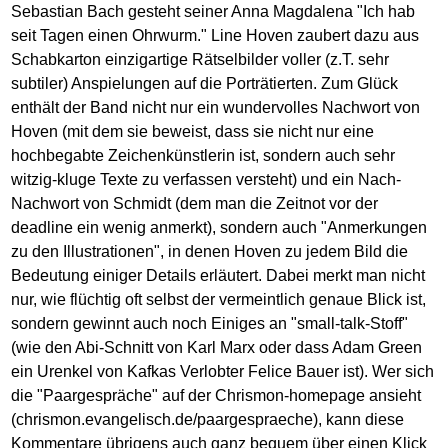
Sebastian Bach gesteht seiner Anna Magdalena "Ich hab
seit Tagen einen Ohrwurm." Line Hoven zaubert dazu aus
Schabkarton einzigartige Rätselbilder voller (z.T. sehr
subtiler) Anspielungen auf die Porträtierten. Zum Glück
enthält der Band nicht nur ein wundervolles Nachwort von
Hoven (mit dem sie beweist, dass sie nicht nur eine
hochbegabte Zeichenkünstlerin ist, sondern auch sehr
witzig-kluge Texte zu verfassen versteht) und ein Nach-
Nachwort von Schmidt (dem man die Zeitnot vor der
deadline ein wenig anmerkt), sondern auch "Anmerkungen
zu den Illustrationen", in denen Hoven zu jedem Bild die
Bedeutung einiger Details erläutert. Dabei merkt man nicht
nur, wie flüchtig oft selbst der vermeintlich genaue Blick ist,
sondern gewinnt auch noch Einiges an "small-talk-Stoff"
(wie den Abi-Schnitt von Karl Marx oder dass Adam Green
ein Urenkel von Kafkas Verlobter Felice Bauer ist). Wer sich
die "Paargespräche" auf der Chrismon-homepage ansieht
(chrismon.evangelisch.de/paargespraeche), kann diese
Kommentare übrigens auch ganz bequem über einen Klick