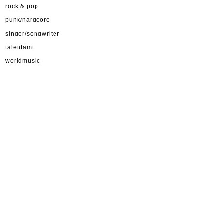
rock & pop
punk/hardcore
singer/songwriter
talentamt
worldmusic