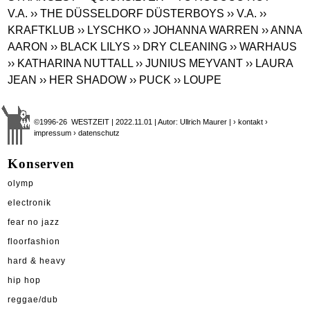
V.A.
›› THE DÜSSELDORF DÜSTERBOYS
›› V.A.
››
KRAFTKLUB
›› LYSCHKO
›› JOHANNA WARREN
›› ANNA
AARON
›› BLACK LILYS
›› DRY CLEANING
›› WARHAUS
›› KATHARINA NUTTALL
›› JUNIUS MEYVANT
›› LAURA
JEAN
›› HER SHADOW
›› PUCK
›› LOUPE
©1996-26 WESTZEIT | 2022.11.01 | Autor: Ullrich Maurer |
› kontakt
›
impressum
› datenschutz
Konserven
olymp
electronik
fear no jazz
floorfashion
hard & heavy
hip hop
reggae/dub