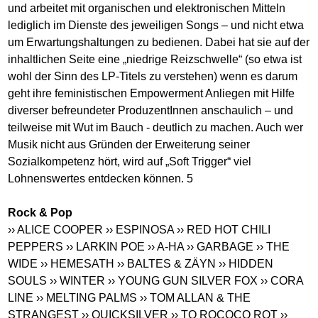
und arbeitet mit organischen und elektronischen Mitteln
lediglich im Dienste des jeweiligen Songs – und nicht etwa
um Erwartungshaltungen zu bedienen. Dabei hat sie auf der
inhaltlichen Seite eine „niedrige Reizschwelle“ (so etwa ist
wohl der Sinn des LP-Titels zu verstehen) wenn es darum
geht ihre feministischen Empowerment Anliegen mit Hilfe
diverser befreundeter ProduzentInnen anschaulich – und
teilweise mit Wut im Bauch - deutlich zu machen. Auch wer
Musik nicht aus Gründen der Erweiterung seiner
Sozialkompetenz hört, wird auf „Soft Trigger“ viel
Lohnenswertes entdecken können. 5
Rock & Pop
›› ALICE COOPER
›› ESPINOSA
›› RED HOT CHILI
PEPPERS
›› LARKIN POE
›› A-HA
›› GARBAGE
›› THE
WIDE
›› HEMESATH
›› BALTES & ZÄYN
›› HIDDEN
SOULS
›› WINTER
›› YOUNG GUN SILVER FOX
›› CORA
LINE
›› MELTING PALMS
›› TOM ALLAN & THE
STRANGEST
›› QUICKSILVER
›› TO ROCOCO ROT
››