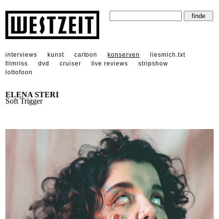
interviews
kunst
cartoon
konserven
liesmich.txt
filmriss
dvd
cruiser
live reviews
stripshow
lottofoon
ELENA STERI
Soft Trigger