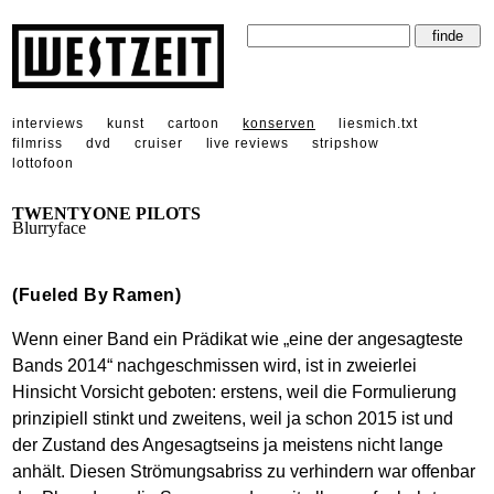
interviews
kunst
cartoon
konserven
liesmich.txt
filmriss
dvd
cruiser
live reviews
stripshow
lottofoon
TWENTYONE PILOTS
Blurryface
(Fueled By Ramen)
Wenn einer Band ein Prädikat wie „eine der angesagteste
Bands 2014“ nachgeschmissen wird, ist in zweierlei
Hinsicht Vorsicht geboten: erstens, weil die Formulierung
prinzipiell stinkt und zweitens, weil ja schon 2015 ist und
der Zustand des Angesagtseins ja meistens nicht lange
anhält. Diesen Strömungsabriss zu verhindern war offenbar