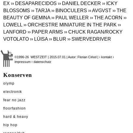
EX
›› DESAPARECIDOS
›› DANIEL DECKER
›› ICKY
BLOSSOMS
›› TARJA
›› BINOCULERS
›› AVGVST
›› THE
BEAUTY OF GEMINA
›› PAUL WELLER
›› THE ACORN
››
LOWELL
›› ORCHESTRE MINIATURE IN THE PARK
››
LANFORD
›› PAPER ARMS
›› CHUCK RAGAN/ROCKY
VOTOLATO
›› LÚISA
›› BLUR
›› SWERVEDRIVER
©1996-26 WESTZEIT | 2015.07.01 | Autor: Florian Cirkel |
› kontakt
›
impressum
› datenschutz
Konserven
olymp
electronik
fear no jazz
floorfashion
hard & heavy
hip hop