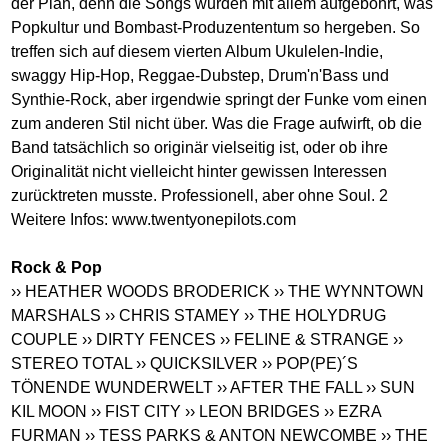
der Plan, denn die Songs wurden mit allem aufgebohrt, was
Popkultur und Bombast-Produzententum so hergeben. So
treffen sich auf diesem vierten Album Ukulelen-Indie,
swaggy Hip-Hop, Reggae-Dubstep, Drum'n'Bass und
Synthie-Rock, aber irgendwie springt der Funke vom einen
zum anderen Stil nicht über. Was die Frage aufwirft, ob die
Band tatsächlich so originär vielseitig ist, oder ob ihre
Originalität nicht vielleicht hinter gewissen Interessen
zurücktreten musste. Professionell, aber ohne Soul. 2
Weitere Infos:
www.twentyonepilots.com
Rock & Pop
›› HEATHER WOODS BRODERICK
›› THE WYNNTOWN
MARSHALS
›› CHRIS STAMEY
›› THE HOLYDRUG
COUPLE
›› DIRTY FENCES
›› FELINE & STRANGE
››
STEREO TOTAL
›› QUICKSILVER
›› POP(PE)´S
TÖNENDE WUNDERWELT
›› AFTER THE FALL
›› SUN
KIL MOON
›› FIST CITY
›› LEON BRIDGES
›› EZRA
FURMAN
›› TESS PARKS & ANTON NEWCOMBE
›› THE