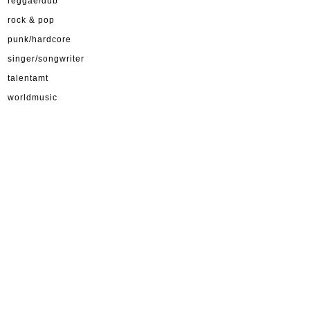
reggae/dub
rock & pop
punk/hardcore
singer/songwriter
talentamt
worldmusic