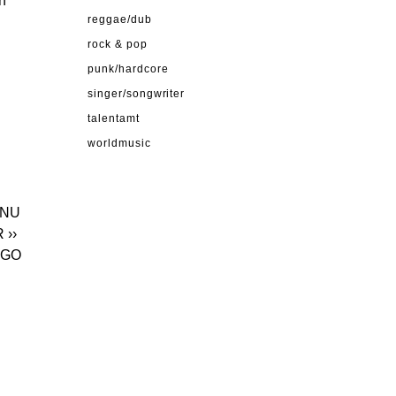
n
reggae/dub
rock & pop
punk/hardcore
singer/songwriter
talentamt
worldmusic
ANU
R
››
NGO