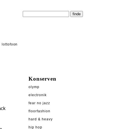
lottofoon
Konserven
olymp
electronik
fear no jazz
ack
floorfashion
hard & heavy
hip hop