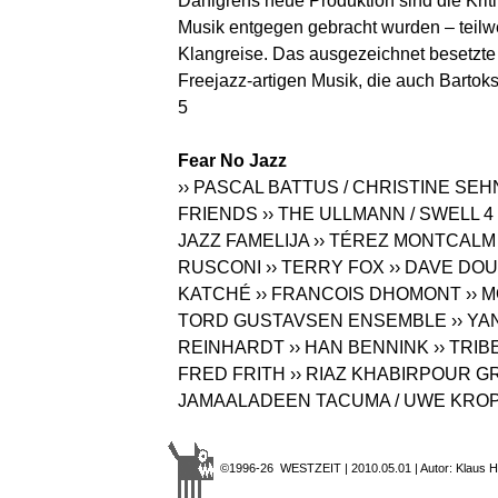
Dahlgrens neue Produktion sind die Kri
Musik entgegen gebracht wurden – teilwe
Klangreise. Das ausgezeichnet besetzte Q
Freejazz-artigen Musik, die auch Bartoks 
5
Fear No Jazz
›› PASCAL BATTUS / CHRISTINE SE
FRIENDS
›› THE ULLMANN / SWELL 4
JAZZ FAMELIJA
›› TÉREZ MONTCALM
RUSCONI
›› TERRY FOX
›› DAVE DOU
KATCHÉ
›› FRANCOIS DHOMONT
›› 
TORD GUSTAVSEN ENSEMBLE
›› Y
REINHARDT
›› HAN BENNINK
›› TRIB
FRED FRITH
›› RIAZ KHABIRPOUR 
JAMAALADEEN TACUMA / UWE KROP
©1996-26 WESTZEIT | 2010.05.01 | Autor: Klaus H