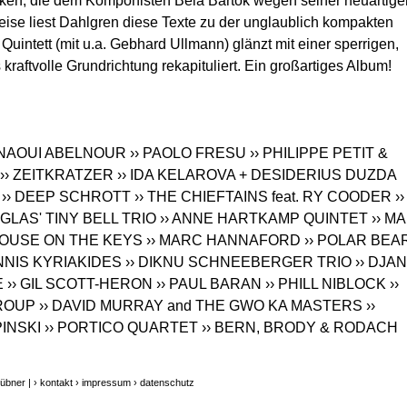
tiken, die dem Komponisten Béla Bartok wegen seiner neuartige
ise liest Dahlgren diese Texte zu der unglaublich kompakten
uintett (mit u.a. Gebhard Ullmann) glänzt mit einer sperrigen,
kraftvolle Grundrichtung rekapituliert. Ein großartiges Album!
HNAOUI ABELNOUR
›› PAOLO FRESU
›› PHILIPPE PETIT &
›› ZEITKRATZER
›› IDA KELAROVA + DESIDERIUS DUZDA
›› DEEP SCHROTT
›› THE CHIEFTAINS feat. RY COODER
››
GLAS' TINY BELL TRIO
›› ANNE HARTKAMP QUINTET
›› M
MOUSE ON THE KEYS
›› MARC HANNAFORD
›› POLAR BEA
ANNIS KYRIAKIDES
›› DIKNU SCHNEEBERGER TRIO
›› DJA
E
›› GIL SCOTT-HERON
›› PAUL BARAN
›› PHILL NIBLOCK
››
GROUP
›› DAVID MURRAY and THE GWO KA MASTERS
››
INSKI
›› PORTICO QUARTET
›› BERN, BRODY & RODACH
übner |
› kontakt
› impressum
› datenschutz