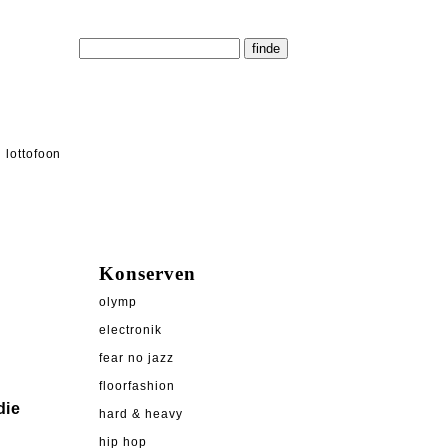
lottofoon
Konserven
olymp
electronik
fear no jazz
floorfashion
die
hard & heavy
hip hop