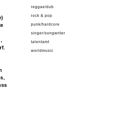
reggae/dub
rock & pop
e)
te
punk/hardcore
singer/songwriter
,
talentamt
f.
worldmusic
n
s,
uss