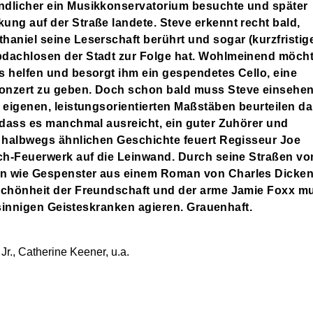
ndlicher ein Musikkonservatorium besuchte und später
ung auf der Straße landete. Steve erkennt recht bald,
aniel seine Leserschaft berührt und sogar (kurzfristig
bdachlosen der Stadt zur Folge hat. Wohlmeinend möch
s helfen und besorgt ihm ein gespendetes Cello, eine
onzert zu geben. Doch schon bald muss Steve einsehen
 eigenen, leistungsorientierten Maßstäben beurteilen dar
, dass es manchmal ausreicht, ein guter Zuhörer und
r halbwegs ähnlichen Geschichte feuert Regisseur Joe
sch-Feuerwerk auf die Leinwand. Durch seine Straßen vo
en wie Gespenster aus einem Roman von Charles Dicken
 Schönheit der Freundschaft und der arme Jamie Foxx m
efsinnigen Geisteskranken agieren. Grauenhaft.
r., Catherine Keener, u.a.